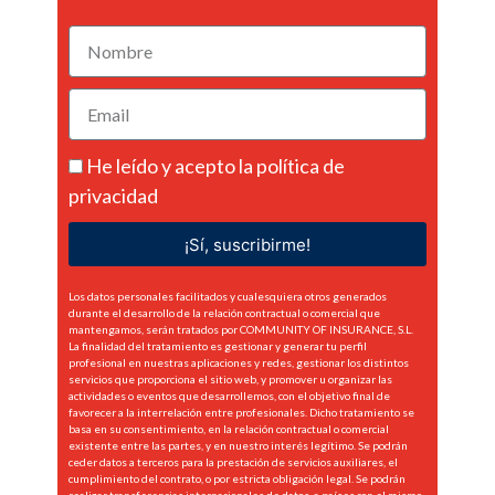
He leído y acepto la
política de
privacidad
¡Sí, suscribirme!
Los datos personales facilitados y cualesquiera otros generados
durante el desarrollo de la relación contractual o comercial que
mantengamos, serán tratados por COMMUNITY OF INSURANCE, S.L.
La finalidad del tratamiento es gestionar y generar tu perfil
profesional en nuestras aplicaciones y redes, gestionar los distintos
servicios que proporciona el sitio web, y promover u organizar las
actividades o eventos que desarrollemos, con el objetivo final de
favorecer a la interrelación entre profesionales. Dicho tratamiento se
basa en su consentimiento, en la relación contractual o comercial
existente entre las partes, y en nuestro interés legítimo. Se podrán
ceder datos a terceros para la prestación de servicios auxiliares, el
cumplimiento del contrato, o por estricta obligación legal. Se podrán