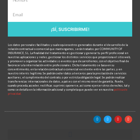
¡SÍ, SUSCRIBIRME!
Los datos personales facilitados y cualesquiera otros generados durante el desarrollo de la
relación contractual o comercial que mantengamos, serán tratados por COMMUNITY OF
INSURANCE, S.L. La finalidad del tratamiento es gestionar y generar tu perfil profesional en
nuestras aplicaciones y redes, gestionar los distintos servicios que proporciona el sitio web,
y promover u organizar las actividades o eventos que desarrollemos, con el objetivo final de
favorecer a la interrelación entre profesionales. Dicho tratamiento se basa en su
consentimiento, en la relación contractual o comercial existente entre las partes, y en
nuestro interés legítimo. Se podrán ceder datos a terceros para la prestación de servicios
auxiliares, el cumplimiento del contrato, o por estricta obligación legal. Se podrán realizar
transferencias internacionales de datos, a países con el mismo nivel de garantía.. Puede,
cuando proceda, acceder, rectificar, suprimir, oponerse, así como ejercer otros derechos, tal y
como se detalla en la información adicional y completa que puede ver en nuestra
política de
privacidad.