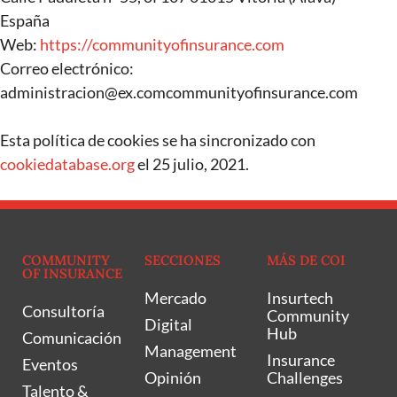
España
Web:
https://communityofinsurance.com
Correo electrónico:
administracion@
ex.com
communityofinsurance.com
Esta política de cookies se ha sincronizado con
cookiedatabase.org
el 25 julio, 2021.
COMMUNITY
SECCIONES
MÁS DE COI
OF INSURANCE
Mercado
Insurtech
Consultoría
Community
Digital
Hub
Comunicación
Management
Insurance
Eventos
Opinión
Challenges
Talento &