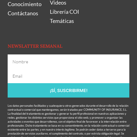
Vídeos
Conocimiento
Librería COI
Contáctanos
Temáticas
NEWSLATTER SEMANAL
¡SÍ, SUSCRIBIRME!
Los datos personales facilitados y cualesquiera otros generados durante el desarrollo de la relación
contractual o comercial que mantengamos, serán tratados por COMMUNITY OF INSURANCE, S.L.
La finalidad del tratamiento es gestionar y generar tu perfil profesional en nuestras aplicaciones y
redes, gestionar los distintos servicios que proporciona el sitio web, y promover u organizar las
actividades o eventos que desarrollemos, con el objetivo final de favorecer a la interrelación entre
profesionales. Dicho tratamiento se basa en su consentimiento, en la relación contractual o comercial
existente entre las partes, y en nuestro interés legítimo. Se podrán ceder datos a terceros para la
prestación de servicios auxiliares, el cumplimiento del contrato, o por estricta obligación legal. Se