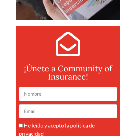
¡Únete a Community of
Insurance!
He leído y acepto la
política de
privacidad