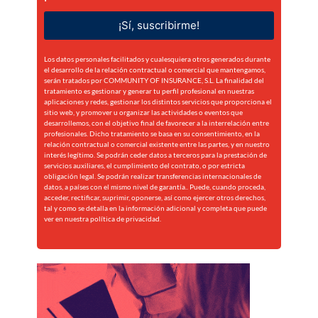
¡Sí, suscribirme!
Los datos personales facilitados y cualesquiera otros generados durante
el desarrollo de la relación contractual o comercial que mantengamos,
serán tratados por COMMUNITY OF INSURANCE, S.L. La finalidad del
tratamiento es gestionar y generar tu perfil profesional en nuestras
aplicaciones y redes, gestionar los distintos servicios que proporciona el
sitio web, y promover u organizar las actividades o eventos que
desarrollemos, con el objetivo final de favorecer a la interrelación entre
profesionales. Dicho tratamiento se basa en su consentimiento, en la
relación contractual o comercial existente entre las partes, y en nuestro
interés legítimo. Se podrán ceder datos a terceros para la prestación de
servicios auxiliares, el cumplimiento del contrato, o por estricta
obligación legal. Se podrán realizar transferencias internacionales de
datos, a países con el mismo nivel de garantía.. Puede, cuando proceda,
acceder, rectificar, suprimir, oponerse, así como ejercer otros derechos,
tal y como se detalla en la información adicional y completa que puede
ver en nuestra
política de privacidad.