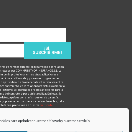
¡SÍ,
SUSCRIBIRME!
otros generados durante el desarrollo de la relación
n tratados por COMMUNITY OF INSURANCE, S.L. La
tu perfil profesional en nuestras aplicaciones y
porciona el sitio web, y promover u organizar las
objetivo final de favorecer a la interrelación entre
onsentimiento, en la relación contractual o comercial
 legítimo. Se podrán ceder datos a terceros para la
to del contrato, o por estricta obligación legal. Se
 datos, a países con el mismo nivel de garantía..
mir, oponerse, así como ejercer otros derechos, tal y
ompleta que puede ver en nuestra
política de
ookies para optimizar nuestro sitio web y nuestro servicio.