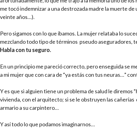
afortunadamente, lo que me trajo a la memoria uno de los
me tocó indemnizar a una destrozada madre la muerte de u
veinte años…).
Pero sigamos con lo que íbamos. La mujer relataba lo sucedi
mezclando todo tipo de términos pseudo aseguradores, ter
Habla con tu seguro.
En un principio me pareció correcto, pero enseguida se 
a mi mujer que con cara de “ya estás con tus neuras…” con
Y es que si alguien tiene un problema de salud le diremos 
vivienda, con el arquitecto; si se le obstruyen las cañerías
armario a su carpintero…
Y así todo lo que podamos imaginarnos…