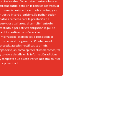
profesionales. Dicho tratamiento se basa en
su consentimiento, en la relación contractual
o comercial existente entre las partes, y en
nuestro interés legítimo. Se podrán ceder
datos a terceros para la prestación de
servicios auxiliares, el cumplimiento del
contrato, o por estricta obligación legal. Se
podrán realizar transferencias
internacionales de datos, a países con el
mismo nivel de garantía.. Puede, cuando
proceda, acceder, rectificar, suprimir,
oponerse, así como ejercer otros derechos, tal
y como se detalla en la información adicional
y completa que puede ver en nuestra
política
de privacidad.