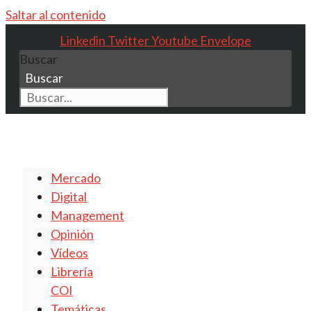
Saltar al contenido
Linkedin
Twitter
Youtube
Envelope
Buscar
Buscar
Mercado
Digital
Management
Opinión
Vídeos
Librería
COI
Temáticas