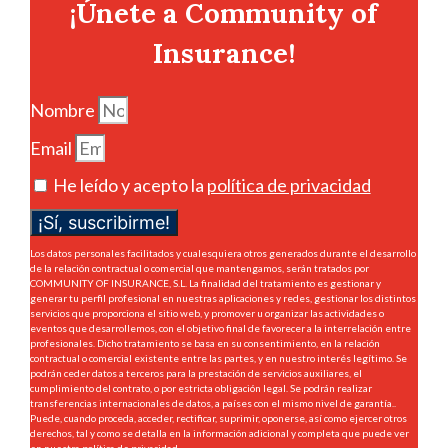
¡Únete a Community of
Insurance!
Nombre
Email
He leído y acepto la
política de privacidad
¡Sí, suscribirme!
Los datos personales facilitados y cualesquiera otros generados durante el desarrollo
de la relación contractual o comercial que mantengamos, serán tratados por
COMMUNITY OF INSURANCE, S.L. La finalidad del tratamiento es gestionar y
generar tu perfil profesional en nuestras aplicaciones y redes, gestionar los distintos
servicios que proporciona el sitio web, y promover u organizar las actividades o
eventos que desarrollemos, con el objetivo final de favorecer a la interrelación entre
profesionales. Dicho tratamiento se basa en su consentimiento, en la relación
contractual o comercial existente entre las partes, y en nuestro interés legítimo. Se
podrán ceder datos a terceros para la prestación de servicios auxiliares, el
cumplimiento del contrato, o por estricta obligación legal. Se podrán realizar
transferencias internacionales de datos, a países con el mismo nivel de garantía..
Puede, cuando proceda, acceder, rectificar, suprimir, oponerse, así como ejercer otros
derechos, tal y como se detalla en la información adicional y completa que puede ver
en nuestra
política de privacidad.