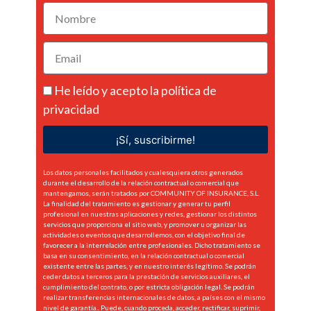
He leído y acepto la
política de
privacidad
¡Sí, suscribirme!
Los datos personales facilitados y cualesquiera otros generados
durante el desarrollo de la relación contractual o comercial que
mantengamos, serán tratados por COMMUNITY OF INSURANCE, S.L.
La finalidad del tratamiento es gestionar y generar tu perfil
profesional en nuestras aplicaciones y redes, gestionar los distintos
servicios que proporciona el sitio web, y promover u organizar las
actividades o eventos que desarrollemos, con el objetivo final de
favorecer a la interrelación entre profesionales. Dicho tratamiento se
basa en su consentimiento, en la relación contractual o comercial
existente entre las partes, y en nuestro interés legítimo. Se podrán
ceder datos a terceros para la prestación de servicios auxiliares, el
cumplimiento del contrato, o por estricta obligación legal. Se podrán
realizar transferencias internacionales de datos, a países con el mismo
nivel de garantía.. Puede, cuando proceda, acceder, rectificar, suprimir,