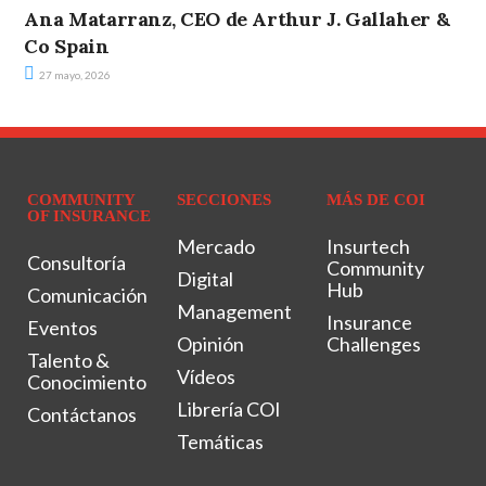
Ana Matarranz, CEO de Arthur J. Gallaher &
Co Spain
27 mayo, 2026
COMMUNITY
SECCIONES
MÁS DE COI
OF INSURANCE
Mercado
Insurtech
Consultoría
Community
Digital
Hub
Comunicación
Management
Insurance
Eventos
Opinión
Challenges
Talento &
Vídeos
Conocimiento
Librería COI
Contáctanos
Temáticas