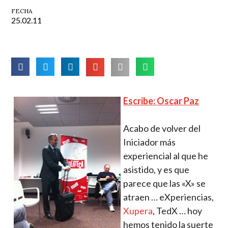
FECHA
25.02.11
Escribe: Oscar Paz
Acabo de volver del
Iniciador más
experiencial al que he
asistido, y es que
parece que las «X» se
atraen … eXperiencias,
Xupera
, TedX … hoy
hemos tenido la suerte