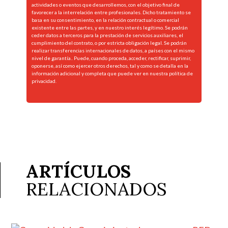
actividades o eventos que desarrollemos, con el objetivo final de
favorecer a la interrelación entre profesionales. Dicho tratamiento se
basa en su consentimiento, en la relación contractual o comercial
existente entre las partes, y en nuestro interés legítimo. Se podrán
ceder datos a terceros para la prestación de servicios auxiliares, el
cumplimiento del contrato, o por estricta obligación legal. Se podrán
realizar transferencias internacionales de datos, a países con el mismo
nivel de garantía.. Puede, cuando proceda, acceder, rectificar, suprimir,
oponerse, así como ejercer otros derechos, tal y como se detalla en la
información adicional y completa que puede ver en nuestra
política de
privacidad.
ARTÍCULOS
RELACIONADOS