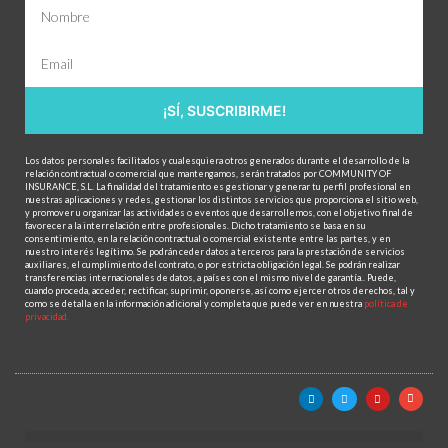
¡SÍ, SUSCRIBIRME!
Los datos personales facilitados y cualesquiera otros generados durante el desarrollo de la
relación contractual o comercial que mantengamos, serán tratados por COMMUNITY OF
INSURANCE, S.L. La finalidad del tratamiento es gestionar y generar tu perfil profesional en
nuestras aplicaciones y redes, gestionar los distintos servicios que proporciona el sitio web,
y promover u organizar las actividades o eventos que desarrollemos, con el objetivo final de
favorecer a la interrelación entre profesionales. Dicho tratamiento se basa en su
consentimiento, en la relación contractual o comercial existente entre las partes, y en
nuestro interés legítimo. Se podrán ceder datos a terceros para la prestación de servicios
auxiliares, el cumplimiento del contrato, o por estricta obligación legal. Se podrán realizar
transferencias internacionales de datos, a países con el mismo nivel de garantía.. Puede,
cuando proceda, acceder, rectificar, suprimir, oponerse, así como ejercer otros derechos, tal y
como se detalla en la información adicional y completa que puede ver en nuestra
política de
privacidad.