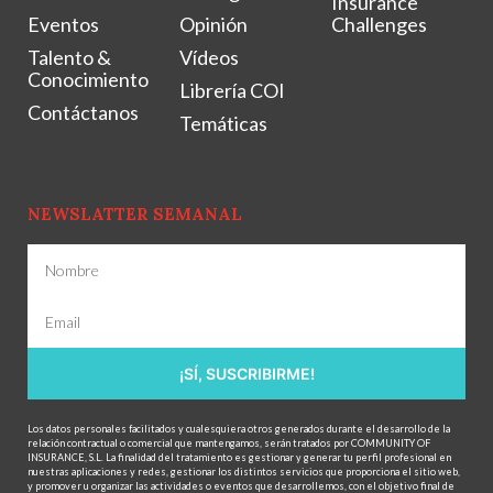
Insurance
Eventos
Opinión
Challenges
Talento &
Vídeos
Conocimiento
Librería COI
Contáctanos
Temáticas
NEWSLATTER SEMANAL
¡SÍ, SUSCRIBIRME!
Los datos personales facilitados y cualesquiera otros generados durante el desarrollo de la
relación contractual o comercial que mantengamos, serán tratados por COMMUNITY OF
INSURANCE, S.L. La finalidad del tratamiento es gestionar y generar tu perfil profesional en
nuestras aplicaciones y redes, gestionar los distintos servicios que proporciona el sitio web,
y promover u organizar las actividades o eventos que desarrollemos, con el objetivo final de