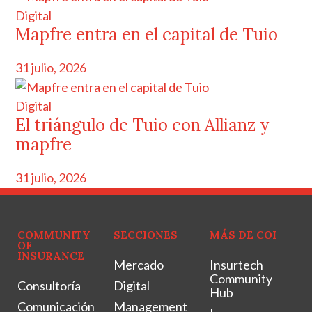
Digital
Mapfre entra en el capital de Tuio
31 julio, 2026
Digital
El triángulo de Tuio con Allianz y
mapfre
31 julio, 2026
COMMUNITY
SECCIONES
MÁS DE COI
OF
INSURANCE
Mercado
Insurtech
Community
Consultoría
Digital
Hub
Comunicación
Management