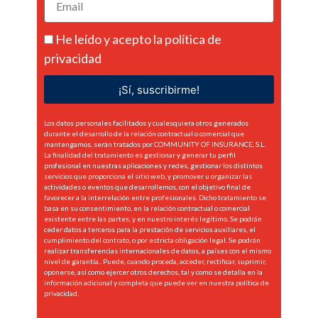
He leído y acepto la
política de
privacidad
¡Sí, suscribirme!
Los datos personales facilitados y cualesquiera otros generados
durante el desarrollo de la relación contractual o comercial que
mantengamos, serán tratados por COMMUNITY OF INSURANCE, S.L.
La finalidad del tratamiento es gestionar y generar tu perfil
profesional en nuestras aplicaciones y redes, gestionar los distintos
servicios que proporciona el sitio web, y promover u organizar las
actividades o eventos que desarrollemos, con el objetivo final de
favorecer a la interrelación entre profesionales. Dicho tratamiento se
basa en su consentimiento, en la relación contractual o comercial
existente entre las partes, y en nuestro interés legítimo. Se podrán
ceder datos a terceros para la prestación de servicios auxiliares, el
cumplimiento del contrato, o por estricta obligación legal. Se podrán
realizar transferencias internacionales de datos, a países con el mismo
nivel de garantía.. Puede, cuando proceda, acceder, rectificar, suprimir,
oponerse, así como ejercer otros derechos, tal y como se detalla en la
información adicional y completa que puede ver en nuestra
política de
privacidad.