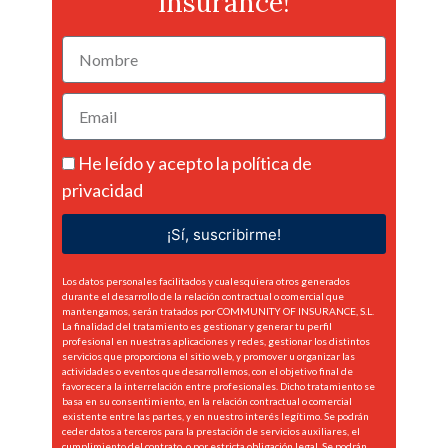
Insurance!
He leído y acepto la
política de
privacidad
¡Sí, suscribirme!
Los datos personales facilitados y cualesquiera otros generados
durante el desarrollo de la relación contractual o comercial que
mantengamos, serán tratados por COMMUNITY OF INSURANCE, S.L.
La finalidad del tratamiento es gestionar y generar tu perfil
profesional en nuestras aplicaciones y redes, gestionar los distintos
servicios que proporciona el sitio web, y promover u organizar las
actividades o eventos que desarrollemos, con el objetivo final de
favorecer a la interrelación entre profesionales. Dicho tratamiento se
basa en su consentimiento, en la relación contractual o comercial
existente entre las partes, y en nuestro interés legítimo. Se podrán
ceder datos a terceros para la prestación de servicios auxiliares, el
cumplimiento del contrato, o por estricta obligación legal. Se podrán