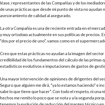
léase, representantes de las Compañías y de los mediadore
de unas prácticas que desde mi punto de vista no ayudan na
asesoramiento de calidad al asegurado.
La otra Compañía es una de reciente entrada en el merc
y muy ortodoxo actualmente en sus políticas de precios. E
“dos por el precio de uno”, vamos como en el supermercado
Creo que estas prácticas no ayudan a la imagen del sector
credibilidad de los fundamentos del cálculo de las primas 
estadísticos evolutivos e imputaciones de gastos de gesti
Una mayor intervención de opiniones de dirigentes del sec
Seguro que alguien me dirá, “ya lo estamos haciendo” e in
sabe lo que tiene que hacer”. Con todo el respeto, ni una n
hechos me remito lo poco que se nota y a la segunda porque
tenemos la evolución de reducción del margen técnico en 