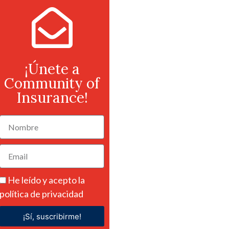
¡Únete a
Community of
Insurance!
He leído y acepto la
política de privacidad
¡Sí, suscribirme!