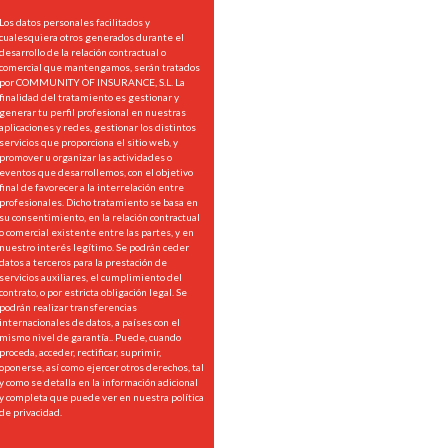
Los datos personales facilitados y
cualesquiera otros generados durante el
desarrollo de la relación contractual o
comercial que mantengamos, serán tratados
por COMMUNITY OF INSURANCE, S.L. La
finalidad del tratamiento es gestionar y
generar tu perfil profesional en nuestras
aplicaciones y redes, gestionar los distintos
servicios que proporciona el sitio web, y
promover u organizar las actividades o
eventos que desarrollemos, con el objetivo
final de favorecer a la interrelación entre
profesionales. Dicho tratamiento se basa en
su consentimiento, en la relación contractual
o comercial existente entre las partes, y en
nuestro interés legítimo. Se podrán ceder
datos a terceros para la prestación de
servicios auxiliares, el cumplimiento del
contrato, o por estricta obligación legal. Se
podrán realizar transferencias
internacionales de datos, a países con el
mismo nivel de garantía.. Puede, cuando
proceda, acceder, rectificar, suprimir,
oponerse, así como ejercer otros derechos, tal
y como se detalla en la información adicional
y completa que puede ver en nuestra
política
de privacidad.