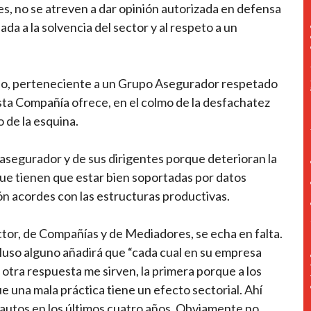
s, no se atreven a dar opinión autorizada en defensa
da a la solvencia del sector y al respeto a un
ado, perteneciente a un Grupo Asegurador respetado
sta Compañía ofrece, en el colmo de la desfachatez
 de la esquina.
 asegurador y de sus dirigentes porque deterioran la
que tienen que estar bien soportadas por datos
ón acordes con las estructuras productivas.
tor, de Compañías y de Mediadores, se echa en falta.
cluso alguno añadirá que “cada cual en su empresa
i otra respuesta me sirven, la primera porque a los
 una mala práctica tiene un efecto sectorial. Ahí
autos en los últimos cuatro años. Obviamente no