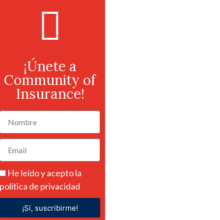
¡Únete a
Community of
Insurance!
He leído y acepto la
política de privacidad
¡Sí, suscribirme!