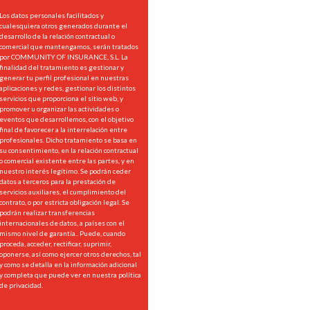
Los datos personales facilitados y
cualesquiera otros generados durante el
desarrollo de la relación contractual o
comercial que mantengamos, serán tratados
por COMMUNITY OF INSURANCE, S.L. La
finalidad del tratamiento es gestionar y
generar tu perfil profesional en nuestras
aplicaciones y redes, gestionar los distintos
servicios que proporciona el sitio web, y
promover u organizar las actividades o
eventos que desarrollemos, con el objetivo
final de favorecer a la interrelación entre
profesionales. Dicho tratamiento se basa en
su consentimiento, en la relación contractual
o comercial existente entre las partes, y en
nuestro interés legítimo. Se podrán ceder
datos a terceros para la prestación de
servicios auxiliares, el cumplimiento del
contrato, o por estricta obligación legal. Se
podrán realizar transferencias
internacionales de datos, a países con el
mismo nivel de garantía.. Puede, cuando
proceda, acceder, rectificar, suprimir,
oponerse, así como ejercer otros derechos, tal
y como se detalla en la información adicional
y completa que puede ver en nuestra
política
de privacidad.