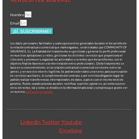
NEWSLATTER SEMANAL
Nombre
Email
¡SÍ, SUSCRIBIRME!
Los datos personales facilitados y cualesquiera otros generados durante el desarrollo de
la relación contractual o comercial que mantengamos, serán tratados por COMMUNITY OF
INSURANCE, S.L. La finalidad del tratamiento es gestionar y generar tu perfil profesional
en nuestras aplicaciones y redes, gestionar los distintos servicios que proporciona el
sitio web, y promover u organizar las actividades o eventos que desarrollemos, con el
objetivo final de favorecer a la interrelación entre profesionales. Dicho tratamiento se
basa en su consentimiento, en la relación contractual o comercial existente entre las
partes, y en nuestro interés legítimo. Se podrán ceder datos a terceros para la prestación
de servicios auxiliares, el cumplimiento del contrato, o por estricta obligación legal. Se
podrán realizar transferencias internacionales de datos, a países con el mismo nivel de
garantía.. Puede, cuando proceda, acceder, rectificar, suprimir, oponerse, así como ejercer
otros derechos, tal y como se detalla en la información adicional y completa que puede ver
en nuestra
política de privacidad.
Linkedin
Twitter
Youtube
Envelope