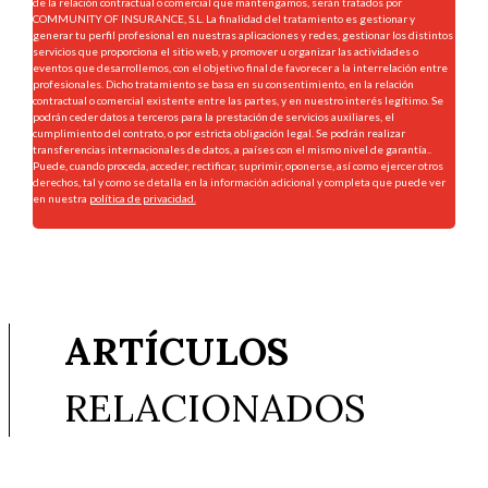
de la relación contractual o comercial que mantengamos, serán tratados por
COMMUNITY OF INSURANCE, S.L. La finalidad del tratamiento es gestionar y
generar tu perfil profesional en nuestras aplicaciones y redes, gestionar los distintos
servicios que proporciona el sitio web, y promover u organizar las actividades o
eventos que desarrollemos, con el objetivo final de favorecer a la interrelación entre
profesionales. Dicho tratamiento se basa en su consentimiento, en la relación
contractual o comercial existente entre las partes, y en nuestro interés legítimo. Se
podrán ceder datos a terceros para la prestación de servicios auxiliares, el
cumplimiento del contrato, o por estricta obligación legal. Se podrán realizar
transferencias internacionales de datos, a países con el mismo nivel de garantía..
Puede, cuando proceda, acceder, rectificar, suprimir, oponerse, así como ejercer otros
derechos, tal y como se detalla en la información adicional y completa que puede ver
en nuestra
política de privacidad.
ARTÍCULOS
RELACIONADOS