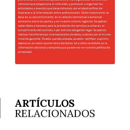
servicios que proporciona el sitio web, y promover u organizar las
actividades o eventos que desarrollemos, con el objetivo final de
favorecer a la interrelación entre profesionales. Dicho tratamiento se
basa en su consentimiento, en la relación contractual o comercial
existente entre las partes, y en nuestro interés legítimo. Se podrán
ceder datos a terceros para la prestación de servicios auxiliares, el
cumplimiento del contrato, o por estricta obligación legal. Se podrán
realizar transferencias internacionales de datos, a países con el mismo
nivel de garantía.. Puede, cuando proceda, acceder, rectificar, suprimir,
oponerse, así como ejercer otros derechos, tal y como se detalla en la
información adicional y completa que puede ver en nuestra
política de
privacidad.
ARTÍCULOS
RELACIONADOS