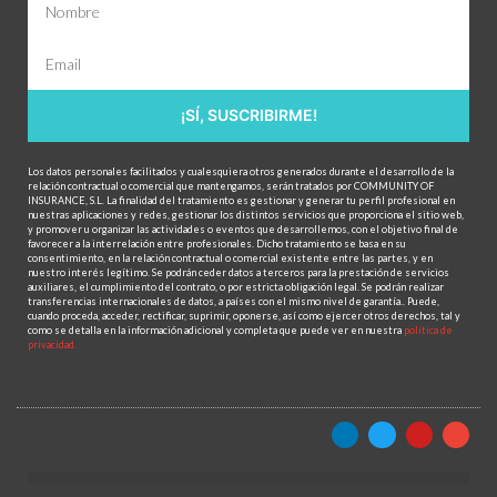
¡SÍ, SUSCRIBIRME!
Los datos personales facilitados y cualesquiera otros generados durante el desarrollo de la
relación contractual o comercial que mantengamos, serán tratados por COMMUNITY OF
INSURANCE, S.L. La finalidad del tratamiento es gestionar y generar tu perfil profesional en
nuestras aplicaciones y redes, gestionar los distintos servicios que proporciona el sitio web,
y promover u organizar las actividades o eventos que desarrollemos, con el objetivo final de
favorecer a la interrelación entre profesionales. Dicho tratamiento se basa en su
consentimiento, en la relación contractual o comercial existente entre las partes, y en
nuestro interés legítimo. Se podrán ceder datos a terceros para la prestación de servicios
auxiliares, el cumplimiento del contrato, o por estricta obligación legal. Se podrán realizar
transferencias internacionales de datos, a países con el mismo nivel de garantía.. Puede,
cuando proceda, acceder, rectificar, suprimir, oponerse, así como ejercer otros derechos, tal y
como se detalla en la información adicional y completa que puede ver en nuestra
política de
privacidad.