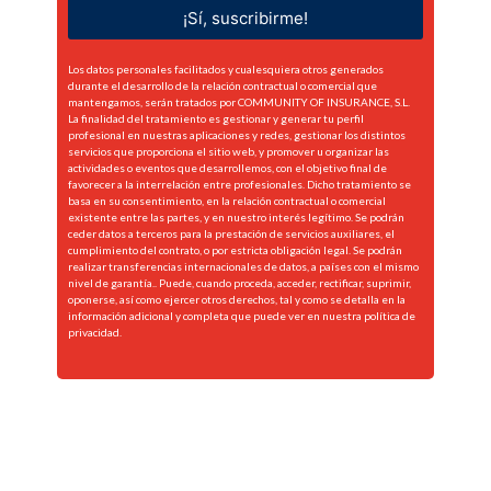
¡Sí, suscribirme!
Los datos personales facilitados y cualesquiera otros generados
durante el desarrollo de la relación contractual o comercial que
mantengamos, serán tratados por COMMUNITY OF INSURANCE, S.L.
La finalidad del tratamiento es gestionar y generar tu perfil
profesional en nuestras aplicaciones y redes, gestionar los distintos
servicios que proporciona el sitio web, y promover u organizar las
actividades o eventos que desarrollemos, con el objetivo final de
favorecer a la interrelación entre profesionales. Dicho tratamiento se
basa en su consentimiento, en la relación contractual o comercial
existente entre las partes, y en nuestro interés legítimo. Se podrán
ceder datos a terceros para la prestación de servicios auxiliares, el
cumplimiento del contrato, o por estricta obligación legal. Se podrán
realizar transferencias internacionales de datos, a países con el mismo
nivel de garantía.. Puede, cuando proceda, acceder, rectificar, suprimir,
oponerse, así como ejercer otros derechos, tal y como se detalla en la
información adicional y completa que puede ver en nuestra
política de
privacidad.