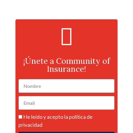
¡Únete a Community of
Insurance!
He leído y acepto la
política de
privacidad