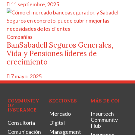
11 septiembre, 2025
Compañías
BanSabadell Seguros Generales,
Vida y Pensiones líderes de
crecimiento
7 mayo, 2025
COMMUNITY
SECCIONES
MÁS DE COI
OF
INSURANCE
Mercado
Insurtech
Community
Consultoría
Digital
Hub
Comunicación
Management
Insurance