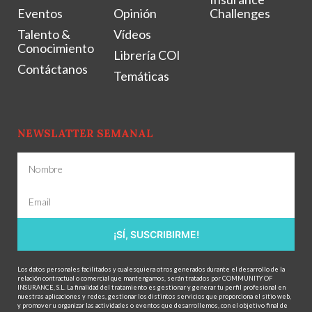
Eventos
Opinión
Challenges
Talento &
Vídeos
Conocimiento
Librería COI
Contáctanos
Temáticas
NEWSLATTER SEMANAL
¡SÍ, SUSCRIBIRME!
Los datos personales facilitados y cualesquiera otros generados durante el desarrollo de la
relación contractual o comercial que mantengamos, serán tratados por COMMUNITY OF
INSURANCE, S.L. La finalidad del tratamiento es gestionar y generar tu perfil profesional en
nuestras aplicaciones y redes, gestionar los distintos servicios que proporciona el sitio web,
y promover u organizar las actividades o eventos que desarrollemos, con el objetivo final de