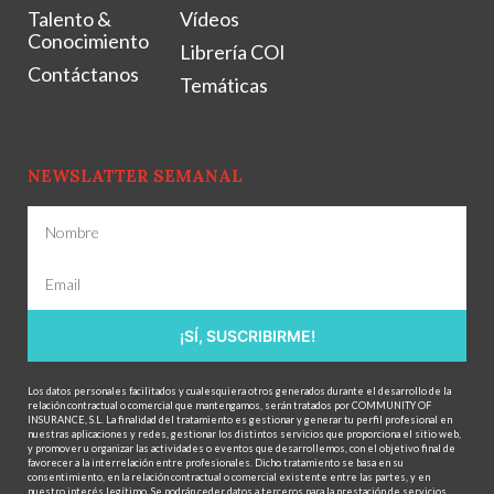
Talento &
Vídeos
Conocimiento
Librería COI
Contáctanos
Temáticas
NEWSLATTER SEMANAL
¡SÍ, SUSCRIBIRME!
Los datos personales facilitados y cualesquiera otros generados durante el desarrollo de la
relación contractual o comercial que mantengamos, serán tratados por COMMUNITY OF
INSURANCE, S.L. La finalidad del tratamiento es gestionar y generar tu perfil profesional en
nuestras aplicaciones y redes, gestionar los distintos servicios que proporciona el sitio web,
y promover u organizar las actividades o eventos que desarrollemos, con el objetivo final de
favorecer a la interrelación entre profesionales. Dicho tratamiento se basa en su
consentimiento, en la relación contractual o comercial existente entre las partes, y en
nuestro interés legítimo. Se podrán ceder datos a terceros para la prestación de servicios