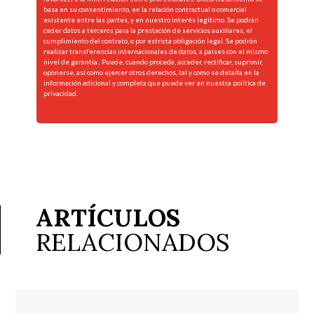
basa en su consentimiento, en la relación contractual o comercial
existente entre las partes, y en nuestro interés legítimo. Se podrán
ceder datos a terceros para la prestación de servicios auxiliares, el
cumplimiento del contrato, o por estricta obligación legal. Se podrán
realizar transferencias internacionales de datos, a países con el mismo
nivel de garantía.. Puede, cuando proceda, acceder, rectificar, suprimir,
oponerse, así como ejercer otros derechos, tal y como se detalla en la
información adicional y completa que puede ver en nuestra
política de
privacidad.
ARTÍCULOS
RELACIONADOS