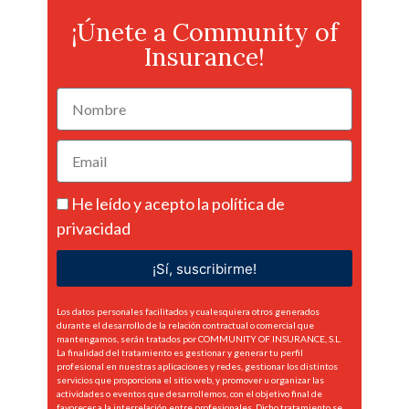
¡Únete a Community of
Insurance!
He leído y acepto la
política de
privacidad
¡Sí, suscribirme!
Los datos personales facilitados y cualesquiera otros generados
durante el desarrollo de la relación contractual o comercial que
mantengamos, serán tratados por COMMUNITY OF INSURANCE, S.L.
La finalidad del tratamiento es gestionar y generar tu perfil
profesional en nuestras aplicaciones y redes, gestionar los distintos
servicios que proporciona el sitio web, y promover u organizar las
actividades o eventos que desarrollemos, con el objetivo final de
favorecer a la interrelación entre profesionales. Dicho tratamiento se