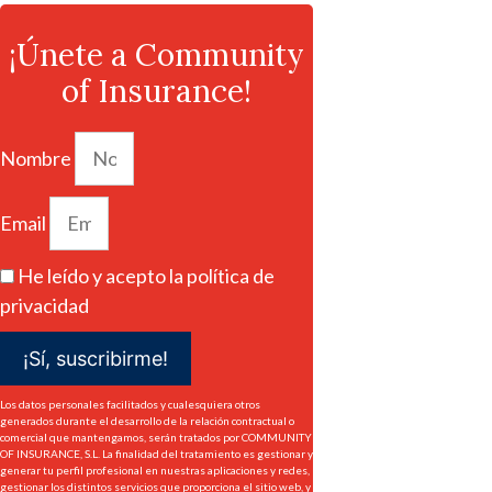
¡Únete a Community
of Insurance!
Nombre
Email
He leído y acepto la
política de
privacidad
¡Sí, suscribirme!
Los datos personales facilitados y cualesquiera otros
generados durante el desarrollo de la relación contractual o
comercial que mantengamos, serán tratados por COMMUNITY
OF INSURANCE, S.L. La finalidad del tratamiento es gestionar y
generar tu perfil profesional en nuestras aplicaciones y redes,
gestionar los distintos servicios que proporciona el sitio web, y