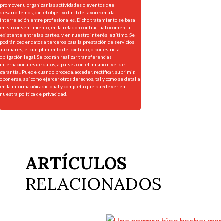
promover u organizar las actividades o eventos que
desarrollemos, con el objetivo final de favorecer a la
interrelación entre profesionales. Dicho tratamiento se basa
en su consentimiento, en la relación contractual o comercial
existente entre las partes, y en nuestro interés legítimo. Se
podrán ceder datos a terceros para la prestación de servicios
auxiliares, el cumplimiento del contrato, o por estricta
obligación legal. Se podrán realizar transferencias
internacionales de datos, a países con el mismo nivel de
garantía.. Puede, cuando proceda, acceder, rectificar, suprimir,
oponerse, así como ejercer otros derechos, tal y como se detalla
en la información adicional y completa que puede ver en
nuestra
política de privacidad.
ARTÍCULOS
RELACIONADOS