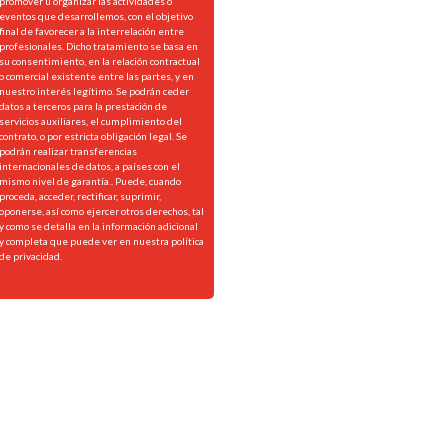
promover u organizar las actividades o
eventos que desarrollemos, con el objetivo
final de favorecer a la interrelación entre
profesionales. Dicho tratamiento se basa en
su consentimiento, en la relación contractual
o comercial existente entre las partes, y en
nuestro interés legítimo. Se podrán ceder
datos a terceros para la prestación de
servicios auxiliares, el cumplimiento del
contrato, o por estricta obligación legal. Se
podrán realizar transferencias
internacionales de datos, a países con el
mismo nivel de garantía.. Puede, cuando
proceda, acceder, rectificar, suprimir,
oponerse, así como ejercer otros derechos, tal
y como se detalla en la información adicional
y completa que puede ver en nuestra
política
de privacidad.