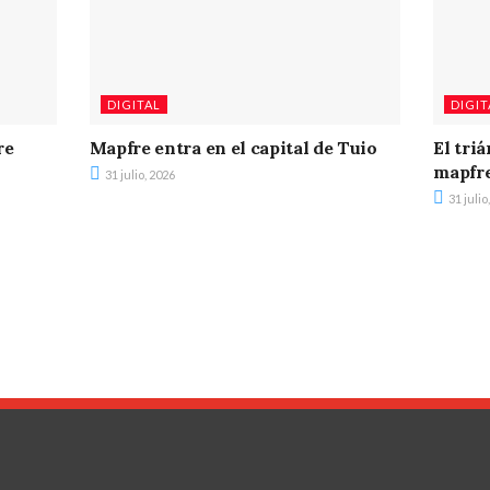
DIGITAL
DIGIT
re
Mapfre entra en el capital de Tuio
El tri
mapfr
31 julio, 2026
31 julio