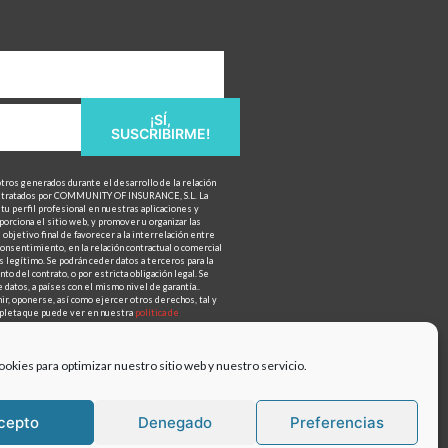
¡SÍ,
SUSCRIBIRME!
otros generados durante el desarrollo de la relación
n tratados por COMMUNITY OF INSURANCE, S.L. La
tu perfil profesional en nuestras aplicaciones y
porciona el sitio web, y promover u organizar las
objetivo final de favorecer a la interrelación entre
onsentimiento, en la relación contractual o comercial
 legítimo. Se podrán ceder datos a terceros para la
to del contrato, o por estricta obligación legal. Se
 datos, a países con el mismo nivel de garantía..
mir, oponerse, así como ejercer otros derechos, tal y
ompleta que puede ver en nuestra
política de
ookies para optimizar nuestro sitio web y nuestro servicio.
cepto
Denegado
Preferencias
tica de privacidad
Contacto