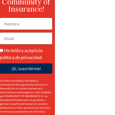
Community of
Insurance!
He leído y acepto la
política de privacidad
¡Sí, suscribirme!
Los datos personales facilitados y
cualesquiera otros generados durante el
desarrollo de la relación contractual o
comercial que mantengamos, serán tratados
por COMMUNITY OF INSURANCE, S.L. La
finalidad del tratamiento es gestionar y
generar tu perfil profesional en nuestras
aplicaciones y redes, gestionar los distintos
servicios que proporciona el sitio web, y