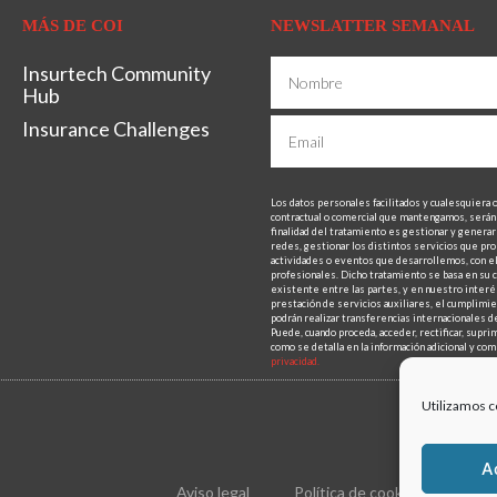
MÁS DE COI
NEWSLATTER SEMANAL
Insurtech Community
Hub
Insurance Challenges
Los datos personales facilitados y cualesquiera 
contractual o comercial que mantengamos, será
finalidad del tratamiento es gestionar y generar 
redes, gestionar los distintos servicios que pro
actividades o eventos que desarrollemos, con el 
profesionales. Dicho tratamiento se basa en su c
existente entre las partes, y en nuestro interés
prestación de servicios auxiliares, el cumplimien
podrán realizar transferencias internacionales de
Puede, cuando proceda, acceder, rectificar, supri
como se detalla en la información adicional y c
privacidad.
Utilizamos c
A
Aviso legal
Política de cookies
Polí