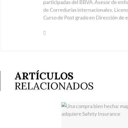
participadas del BBVA. Asesor de enti
de Corredurías internacionales. Licen
Curso de Post grado en Dirección de
ARTÍCULOS
RELACIONADOS