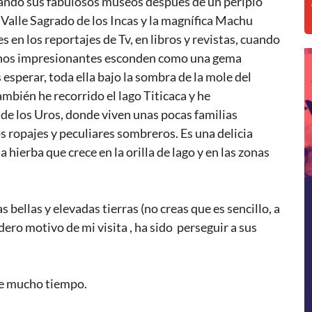
tando sus fabulosos museos después de un periplo
 Valle Sagrado de los Incas y la magnífica Machu
 en los reportajes de Tv, en libros y revistas, cuando
icachos impresionantes esconden como una gema
sperar, toda ella bajo la sombra de la mole del
mbién he recorrido el lago Titicaca y he
 de los Uros, donde viven unas pocas familias
s ropajes y peculiares sombreros. Es una delicia
a hierba que crece en la orilla de lago y en las zonas
 bellas y elevadas tierras (no creas que es sencillo, a
dero motivo de mi visita , ha sido perseguir a sus
ce mucho tiempo.