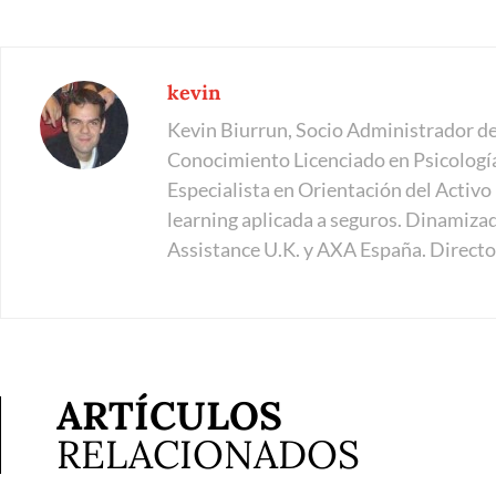
kevin
Kevin Biurrun, Socio Administrador d
Conocimiento Licenciado en Psicologí
Especialista en Orientación del Activ
learning aplicada a seguros. Dinamiza
Assistance U.K. y AXA España. Directo
ARTÍCULOS
RELACIONADOS