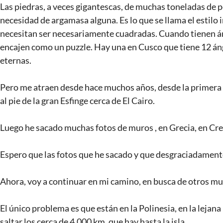
Las piedras, a veces gigantescas, de muchas toneladas de p
necesidad de argamasa alguna. Es lo que se llama el estilo
necesitan ser necesariamente cuadradas. Cuando tienen án
encajen como un puzzle. Hay una en Cusco que tiene 12 á
eternas.
Pero me atraen desde hace muchos años, desde la primera ve
al pie de la gran Esfinge cerca de El Cairo.
Luego he sacado muchas fotos de muros , en Grecia, en Cre
Espero que las fotos que he sacado y que desgraciadament
Ahora, voy a continuar en mi camino, en busca de otros mur
El único problema es que están en la Polinesia, en la lejana 
saltar los cerca de 4.000 km. que hay hasta la isla.