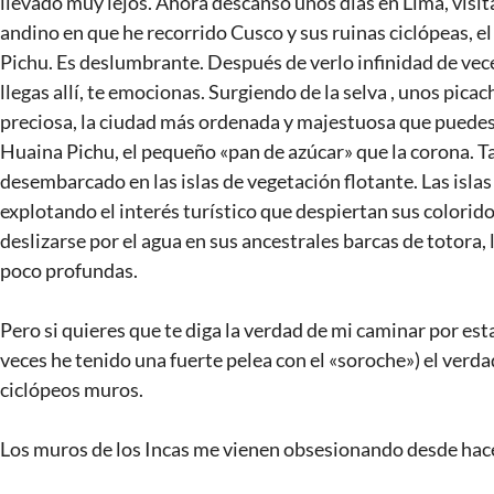
llevado muy lejos. Ahora descanso unos días en Lima, visi
andino en que he recorrido Cusco y sus ruinas ciclópeas, el
Pichu. Es deslumbrante. Después de verlo infinidad de veces
llegas allí, te emocionas. Surgiendo de la selva , unos p
preciosa, la ciudad más ordenada y majestuosa que puedes e
Huaina Pichu, el pequeño «pan de azúcar» que la corona. Ta
desembarcado en las islas de vegetación flotante. Las islas
explotando el interés turístico que despiertan sus colorido
deslizarse por el agua en sus ancestrales barcas de totora, l
poco profundas.
Pero si quieres que te diga la verdad de mi caminar por estas
veces he tenido una fuerte pelea con el «soroche») el verda
ciclópeos muros.
Los muros de los Incas me vienen obsesionando desde ha