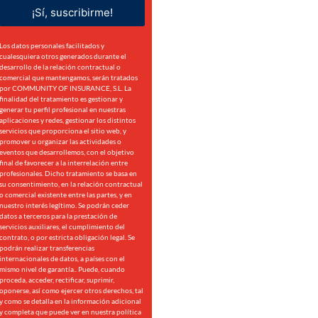
¡Sí, suscribirme!
Los datos personales facilitados y
cualesquiera otros generados durante el
desarrollo de la relación contractual o
comercial que mantengamos, serán tratados
por COMMUNITY OF INSURANCE, S.L. La
finalidad del tratamiento es gestionar y
generar tu perfil profesional en nuestras
aplicaciones y redes, gestionar los distintos
servicios que proporciona el sitio web, y
promover u organizar las actividades o
eventos que desarrollemos, con el objetivo
final de favorecer a la interrelación entre
profesionales. Dicho tratamiento se basa en
su consentimiento, en la relación contractual
o comercial existente entre las partes, y en
nuestro interés legítimo. Se podrán ceder
datos a terceros para la prestación de
servicios auxiliares, el cumplimiento del
contrato, o por estricta obligación legal. Se
podrán realizar transferencias
internacionales de datos, a países con el
mismo nivel de garantía.. Puede, cuando
proceda, acceder, rectificar, suprimir,
oponerse, así como ejercer otros derechos, tal
y como se detalla en la información adicional
y completa que puede ver en nuestra
política