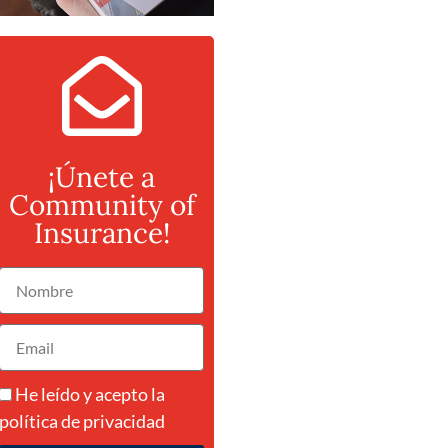
¡Únete a
Community of
Insurance!
He leído y acepto la
política de privacidad