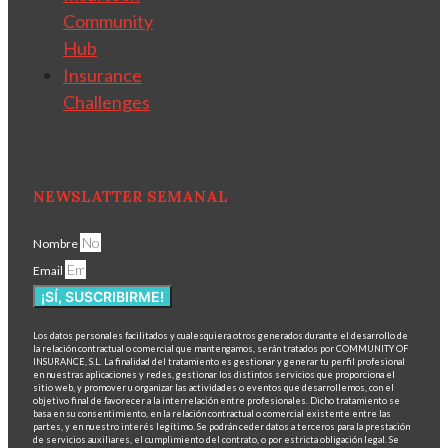
Community
Hub
Insurance
Challenges
NEWSLATTER SEMANAL
Nombre
Email
¡SÍ, SUSCRIBIRME!
Los datos personales facilitados y cualesquiera otros generados durante el desarrollo de
la relación contractual o comercial que mantengamos, serán tratados por COMMUNITY OF
INSURANCE, S.L. La finalidad del tratamiento es gestionar y generar tu perfil profesional
en nuestras aplicaciones y redes, gestionar los distintos servicios que proporciona el
sitio web, y promover u organizar las actividades o eventos que desarrollemos, con el
objetivo final de favorecer a la interrelación entre profesionales. Dicho tratamiento se
basa en su consentimiento, en la relación contractual o comercial existente entre las
partes, y en nuestro interés legítimo. Se podrán ceder datos a terceros para la prestación
de servicios auxiliares, el cumplimiento del contrato, o por estricta obligación legal. Se