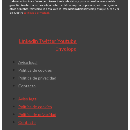
podrán realizar transferencias internacionales de datos, a países con el mismo nivel de
garantía.. Puede, cuando proceda, acceder, rectificar, suprimir, oponerse, así como ejercer
otros derechos, tal y como se detalla en la información adicional y completa que puede ver
en nuestra
política de privacidad.
Linkedin
Twitter
Youtube
Envelope
Aviso legal
Política de cookies
Política de privacidad
Contacto
Aviso legal
Política de cookies
Política de privacidad
Contacto