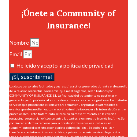
¡Únete a Community of
Insurance!
Nombre
Email
He leído y acepto la
política de privacidad
¡Sí, suscribirme!
Los datos personales facilitados y cualesquiera otros generados durante el desarrollo
de la relación contractual o comercial que mantengamos, serán tratados por
COMMUNITY OF INSURANCE, S.L. La finalidad del tratamiento es gestionar y
generar tu perfil profesional en nuestras aplicaciones y redes, gestionar los distintos
servicios que proporciona el sitio web, y promover u organizar las actividades o
eventos que desarrollemos, con el objetivo final de favorecer a la interrelación entre
profesionales. Dicho tratamiento se basa en su consentimiento, en la relación
contractual o comercial existente entre las partes, y en nuestro interés legítimo. Se
podrán ceder datos a terceros para la prestación de servicios auxiliares, el
cumplimiento del contrato, o por estricta obligación legal. Se podrán realizar
transferencias internacionales de datos, a países con el mismo nivel de garantía..
Puede, cuando proceda, acceder, rectificar, suprimir, oponerse, así como ejercer otros