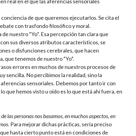
en real en el que las aferencias sensoriales
onciencia de que queremos ejecutarlos. Se cita el
ebate con trasfondo filosófico y moral.
a de nuestro “Yo”. Esa percepción tan clara que
con sus diversos atributos característicos, se
ones o disfunciones cerebrales, que hacen
, que tenemos de nuestro “Yo”.
 crasos errores en muchos de nuestros procesos de
 sencilla. No percibimos la realidad, sino la
 aferencias sensoriales. Debemos por tanto ir con
o que hemos visto u oído es lo que está ahí fuera, en
ón de las personas nos basamos, en muchos aspectos, en
amos
. Para mejorar dichas prácticas, sería preciso
 que hasta cierto punto está en condiciones de