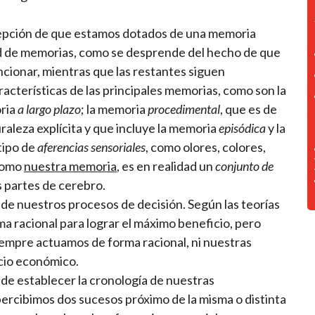
cepción de que estamos dotados de una memoria
ad de memorias, como se desprende del hecho de que
ncionar, mientras que las restantes siguen
terísticas de las principales memorias, como son la
ria
a largo plazo
; la memoria
procedimental
, que es de
uraleza explícita y que incluye la memoria
episódica
y la
tipo de
aferencias sensoriales
, como olores, colores,
 como
nuestra memoria
, es en realidad un
conjunto de
as partes de cerebro.
s de nuestros procesos de decisión. Según las teorías
a racional para lograr el máximo beneficio, pero
empre actuamos de forma racional, ni nuestras
icio económico.
a de establecer la cronología de nuestras
percibimos dos sucesos próximo de la misma o distinta