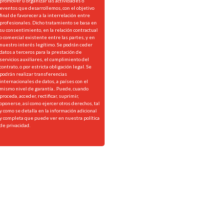
promover u organizar las actividades o
eventos que desarrollemos, con el objetivo
final de favorecer a la interrelación entre
profesionales. Dicho tratamiento se basa en
su consentimiento, en la relación contractual
o comercial existente entre las partes, y en
nuestro interés legítimo. Se podrán ceder
datos a terceros para la prestación de
servicios auxiliares, el cumplimiento del
contrato, o por estricta obligación legal. Se
podrán realizar transferencias
internacionales de datos, a países con el
mismo nivel de garantía.. Puede, cuando
proceda, acceder, rectificar, suprimir,
oponerse, así como ejercer otros derechos, tal
y como se detalla en la información adicional
y completa que puede ver en nuestra
política
de privacidad.