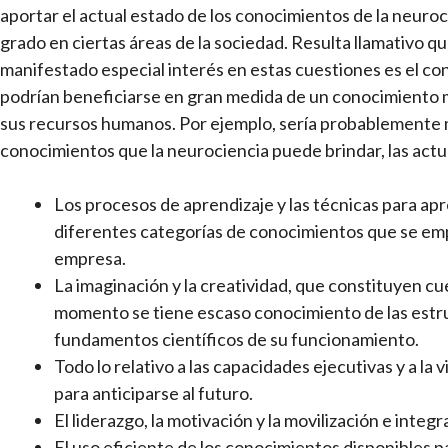
aportar el actual estado de los conocimientos de la neuro
grado en ciertas áreas de la sociedad. Resulta llamativo q
manifestado especial interés en estas cuestiones es el co
podrían beneficiarse en gran medida de un conocimiento má
sus recursos humanos. Por ejemplo, sería probablemente 
conocimientos que la neurociencia puede brindar, las actu
Los procesos de aprendizaje y las técnicas para apr
diferentes categorías de conocimientos que se empl
empresa.
La imaginación y la creatividad, que constituyen c
momento se tiene escaso conocimiento de las estruc
fundamentos científicos de su funcionamiento.
Todo lo relativo a las capacidades ejecutivas y a la 
para anticiparse al futuro.
El liderazgo, la motivación y la movilización e integ
El uso eficiente de los conocimientos disponibles p