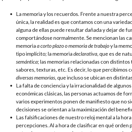
La memoria y los recuerdos. Frente a nuestra per
única, la realidad es que contamos con una varied
alguna de ellas puede resultar dañada y dejar de fu
comportándose normalmente. Se mencionan las carac
memoria
a corto plazo o memoria de trabajo
y la memo
tipo implícito; la memoria
declarativa
, que es de nat
semántica
; las memorias relacionadas con distintos 
sabores, texturas, etc. Es decir, lo que percibimos
diversas memorias
, que incluso se ubican en distint
La falta de conciencia y la irracionalidad de alguno
económicas clásicas, las personas actuamos de form
varios experimentos ponen de manifiesto que no si
decisiones se orientan a la maximización del benef
Las falsificaciones de nuestro reloj mental a la hor
percepciones. Al a hora de clasificar en qué orden 