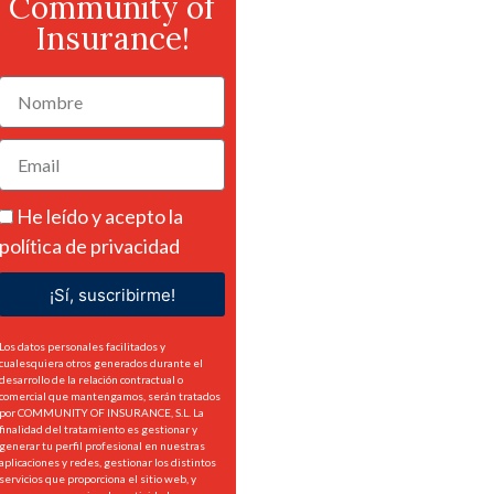
Community of
Insurance!
He leído y acepto la
política de privacidad
¡Sí, suscribirme!
Los datos personales facilitados y
cualesquiera otros generados durante el
desarrollo de la relación contractual o
comercial que mantengamos, serán tratados
por COMMUNITY OF INSURANCE, S.L. La
finalidad del tratamiento es gestionar y
generar tu perfil profesional en nuestras
aplicaciones y redes, gestionar los distintos
servicios que proporciona el sitio web, y