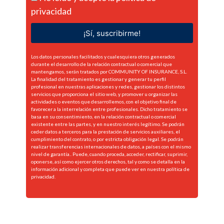
privacidad
¡Sí, suscribirme!
Los datos personales facilitados y cualesquiera otros generados
durante el desarrollo de la relación contractual o comercial que
mantengamos, serán tratados por COMMUNITY OF INSURANCE, S.L.
La finalidad del tratamiento es gestionar y generar tu perfil
profesional en nuestras aplicaciones y redes, gestionar los distintos
servicios que proporciona el sitio web, y promover u organizar las
actividades o eventos que desarrollemos, con el objetivo final de
favorecer a la interrelación entre profesionales. Dicho tratamiento se
basa en su consentimiento, en la relación contractual o comercial
existente entre las partes, y en nuestro interés legítimo. Se podrán
ceder datos a terceros para la prestación de servicios auxiliares, el
cumplimiento del contrato, o por estricta obligación legal. Se podrán
realizar transferencias internacionales de datos, a países con el mismo
nivel de garantía.. Puede, cuando proceda, acceder, rectificar, suprimir,
oponerse, así como ejercer otros derechos, tal y como se detalla en la
información adicional y completa que puede ver en nuestra
política de
privacidad.