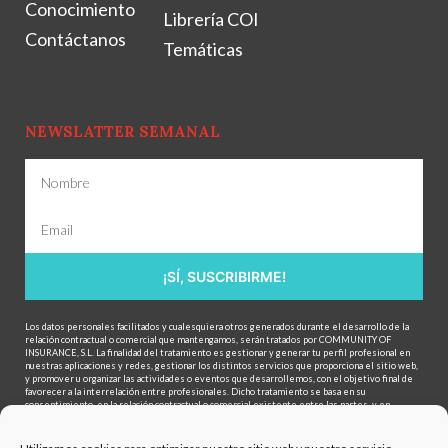
Conocimiento
Librería COI
Contáctanos
Temáticas
NEWSLATTER SEMANAL
¡SÍ, SUSCRIBIRME!
Los datos personales facilitados y cualesquiera otros generados durante el desarrollo de la
relación contractual o comercial que mantengamos, serán tratados por COMMUNITY OF
INSURANCE, S.L. La finalidad del tratamiento es gestionar y generar tu perfil profesional en
nuestras aplicaciones y redes, gestionar los distintos servicios que proporciona el sitio web,
y promover u organizar las actividades o eventos que desarrollemos, con el objetivo final de
favorecer a la interrelación entre profesionales. Dicho tratamiento se basa en su
consentimiento, en la relación contractual o comercial existente entre las partes, y en
nuestro interés legítimo. Se podrán ceder datos a terceros para la prestación de servicios
auxiliares, el cumplimiento del contrato, o por estricta obligación legal. Se podrán realizar
transferencias internacionales de datos, a países con el mismo nivel de garantía.. Puede,