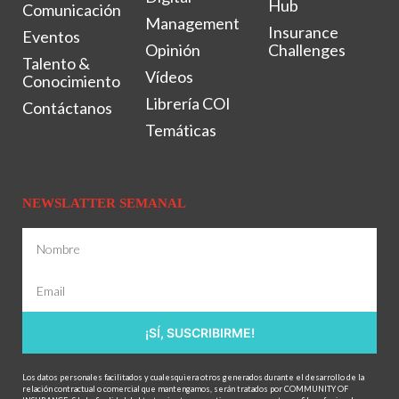
Hub
Comunicación
Management
Insurance
Eventos
Opinión
Challenges
Talento &
Vídeos
Conocimiento
Librería COI
Contáctanos
Temáticas
NEWSLATTER SEMANAL
¡SÍ, SUSCRIBIRME!
Los datos personales facilitados y cualesquiera otros generados durante el desarrollo de la
relación contractual o comercial que mantengamos, serán tratados por COMMUNITY OF