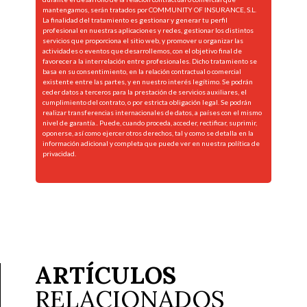
mantengamos, serán tratados por COMMUNITY OF INSURANCE, S.L.
La finalidad del tratamiento es gestionar y generar tu perfil
profesional en nuestras aplicaciones y redes, gestionar los distintos
servicios que proporciona el sitio web, y promover u organizar las
actividades o eventos que desarrollemos, con el objetivo final de
favorecer a la interrelación entre profesionales. Dicho tratamiento se
basa en su consentimiento, en la relación contractual o comercial
existente entre las partes, y en nuestro interés legítimo. Se podrán
ceder datos a terceros para la prestación de servicios auxiliares, el
cumplimiento del contrato, o por estricta obligación legal. Se podrán
realizar transferencias internacionales de datos, a países con el mismo
nivel de garantía.. Puede, cuando proceda, acceder, rectificar, suprimir,
oponerse, así como ejercer otros derechos, tal y como se detalla en la
información adicional y completa que puede ver en nuestra
política de
privacidad.
ARTÍCULOS
RELACIONADOS