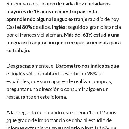
Sin embargo, sólo
uno de cada diez ciudadanos
mayores de 18 años en nuestro país está
aprendiendo alguna lengua extranjera
a día de hoy.
Casi
el 80%
de ellos,
inglés
; seguido a gran distancia
por el francés y el alemán.
Más del 61% estudia una
lengua extranjera porque cree que
la necesita para
su trabajo.
Desgraciadamente, el
Barómetro nos indicaba que
el inglés
sólo lo habla y lo escribe un
28%
de
españoles, que son capaces de realizar compras,
preguntar una dirección o consumir algo en un
restaurante en este idioma.
A la pregunta de «cuando usted tenía 10 o 12 años,
¿qué grado de importancia se daba al estudio de
idiomas extranjeros en su colegio o instituto?»,
un