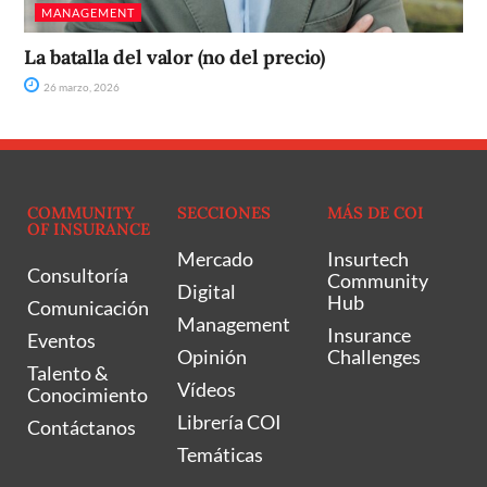
MANAGEMENT
La batalla del valor (no del precio)
26 marzo, 2026
COMMUNITY
SECCIONES
MÁS DE COI
OF INSURANCE
Mercado
Insurtech
Consultoría
Community
Digital
Hub
Comunicación
Management
Insurance
Eventos
Opinión
Challenges
Talento &
Vídeos
Conocimiento
Librería COI
Contáctanos
Temáticas