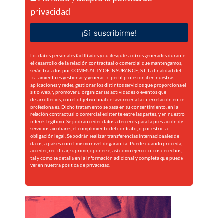
privacidad
¡Sí, suscribirme!
Los datos personales facilitados y cualesquiera otros generados durante
el desarrollo de la relación contractual o comercial que mantengamos,
serán tratados por COMMUNITY OF INSURANCE, S.L. La finalidad del
tratamiento es gestionar y generar tu perfil profesional en nuestras
aplicaciones y redes, gestionar los distintos servicios que proporciona el
sitio web, y promover u organizar las actividades o eventos que
desarrollemos, con el objetivo final de favorecer a la interrelación entre
profesionales. Dicho tratamiento se basa en su consentimiento, en la
relación contractual o comercial existente entre las partes, y en nuestro
interés legítimo. Se podrán ceder datos a terceros para la prestación de
servicios auxiliares, el cumplimiento del contrato, o por estricta
obligación legal. Se podrán realizar transferencias internacionales de
datos, a países con el mismo nivel de garantía.. Puede, cuando proceda,
acceder, rectificar, suprimir, oponerse, así como ejercer otros derechos,
tal y como se detalla en la información adicional y completa que puede
ver en nuestra
política de privacidad.