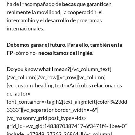
ha de ir acompañado de
becas
que garanticen
realmente la movilidad, la cooperación, el
intercambio y el desarrollo de programas
internacionales.
Debemos ganar el futuro.
Para ello,
también en la
FP
-cómo no-
necesitamos del inglés.
Do you know what I mean?
[/vc_column_text]
[/vc_column][/vc_row][vc_row][vc_column]
[vc_custom_heading text=»Artículos relacionados
del autor»
font_container=»tag:h2|text_align:left|color:%23dd
3333″][vc_separator border_width=»6″]
[vc_masonry_grid post_type=»ids»
grid_id=»vc_gid:1483870387417-6f3471f4-1bee-0″
include=»27848, 27262, 26861″][/vc_column]