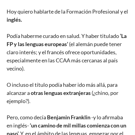
Hoy quiero hablarte de la Formación Profesional y el
inglés.
Podía haberme curado en salud. Y haber titulado
‘La
FP y las lenguas europeas’
(el alemán puede tener
claro interés; y el francés ofrece oportunidades,
especialmente en las CCAA más cercanas al país
vecino).
O incluso el título podía haber ido más allá, para
alcanzar a
otras lenguas extranjeras
(¿chino, por
ejemplo?).
Pero, como decía
Benjamin Franklin
-y lo afirmaba
en inglés-
‘un camino de mil millas comienza con un
paso’.
Y, en el ámbito de las lenguas, empezar por el