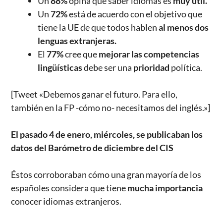
Un
88%
opina que saber idiomas es
muy útil.
Un
72%
está de acuerdo con el objetivo que
tiene la UE de que todos hablen
al menos dos
lenguas extranjeras.
El
77%
cree que
mejorar las competencias
lingüísticas
debe ser una
prioridad
política.
[Tweet «Debemos ganar el futuro. Para ello,
también en la FP -cómo no- necesitamos del inglés.»]
El pasado 4 de enero, miércoles, se publicaban los
datos del Barómetro de diciembre del CIS
Éstos corroboraban cómo una gran mayoría de los
españoles considera que tiene
mucha importancia
conocer idiomas extranjeros.