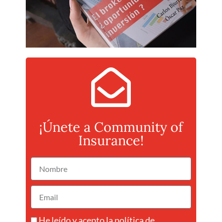
¡Únete a Community of
Insurance!
He leído y acepto la
política de