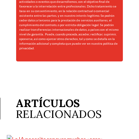
actividades o eventos que desarrollemos, con el objetivo final de
favorecer a la interrelación entre profesionales. Dicho tratamiento se
basa en su consentimiento, en la relación contractual o comercial
existente entre las partes, y en nuestro interés legítimo. Se podrán
ceder datos a terceros para la prestación de servicios auxiliares, el
cumplimiento del contrato, o por estricta obligación legal. Se podrán
realizar transferencias internacionales de datos, a países con el mismo
nivel de garantía.. Puede, cuando proceda, acceder, rectificar, suprimir,
oponerse, así como ejercer otros derechos, tal y como se detalla en la
información adicional y completa que puede ver en nuestra
política de
privacidad.
ARTÍCULOS
RELACIONADOS