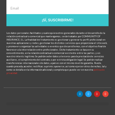
¡SÍ, SUSCRIBIRME!
Los datos personales facilitados y cualesquiera otros generados durante el desarrollo de la
relación contractual o comercial que mantengamos, serán tratados por COMMUNITY OF
INSURANCE, S.L. La finalidad del tratamiento es gestionar y generar tu perfil profesional en
nuestras aplicaciones y redes, gestionar los distintos servicios que proporciona el sitio web,
y promover u organizar las actividades o eventos que desarrollemos, con el objetivo final de
favorecer a la interrelación entre profesionales. Dicho tratamiento se basa en su
consentimiento, en la relación contractual o comercial existente entre las partes, y en
nuestro interés legítimo. Se podrán ceder datos a terceros para la prestación de servicios
auxiliares, el cumplimiento del contrato, o por estricta obligación legal. Se podrán realizar
transferencias internacionales de datos, a países con el mismo nivel de garantía.. Puede,
cuando proceda, acceder, rectificar, suprimir, oponerse, así como ejercer otros derechos, tal y
como se detalla en la información adicional y completa que puede ver en nuestra
política de
privacidad.