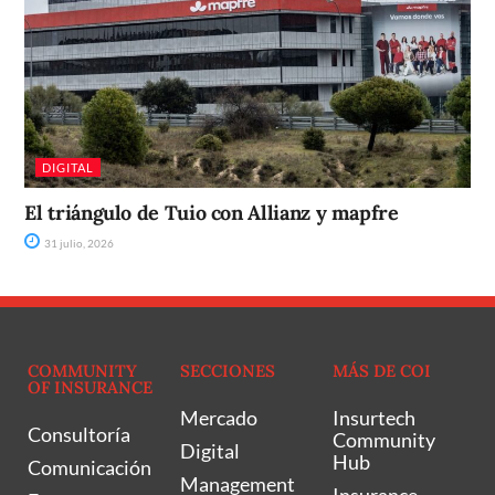
DIGITAL
El triángulo de Tuio con Allianz y mapfre
31 julio, 2026
COMMUNITY
SECCIONES
MÁS DE COI
OF INSURANCE
Mercado
Insurtech
Consultoría
Community
Digital
Hub
Comunicación
Management