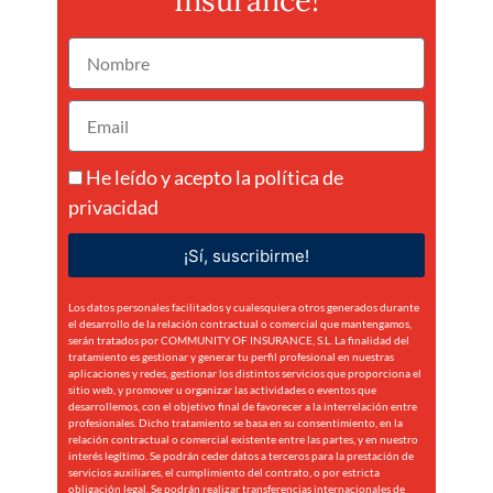
Insurance!
He leído y acepto la
política de
privacidad
¡Sí, suscribirme!
Los datos personales facilitados y cualesquiera otros generados durante
el desarrollo de la relación contractual o comercial que mantengamos,
serán tratados por COMMUNITY OF INSURANCE, S.L. La finalidad del
tratamiento es gestionar y generar tu perfil profesional en nuestras
aplicaciones y redes, gestionar los distintos servicios que proporciona el
sitio web, y promover u organizar las actividades o eventos que
desarrollemos, con el objetivo final de favorecer a la interrelación entre
profesionales. Dicho tratamiento se basa en su consentimiento, en la
relación contractual o comercial existente entre las partes, y en nuestro
interés legítimo. Se podrán ceder datos a terceros para la prestación de
servicios auxiliares, el cumplimiento del contrato, o por estricta
obligación legal. Se podrán realizar transferencias internacionales de