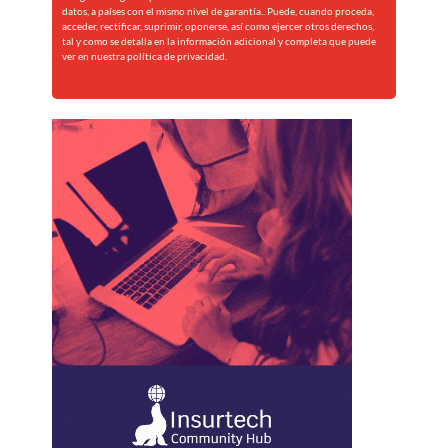
datos, a países con el mismo nivel de garantía.. Puede, cuando proceda,
acceder, rectificar, suprimir, oponerse, así como ejercer otros derechos,
tal y como se detalla en la información adicional y completa que puede
ver en nuestra
política de privacidad.