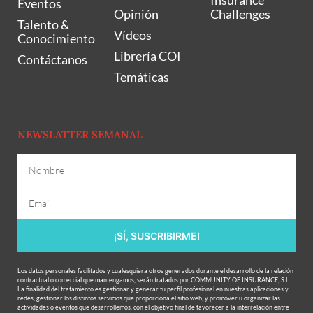
Insurance
Eventos
Opinión
Challenges
Talento &
Vídeos
Conocimiento
Librería COI
Contáctanos
Temáticas
NEWSLATTER SEMANAL
¡SÍ, SUSCRIBIRME!
Los datos personales facilitados y cualesquiera otros generados durante el desarrollo de la relación
contractual o comercial que mantengamos, serán tratados por COMMUNITY OF INSURANCE, S.L.
La finalidad del tratamiento es gestionar y generar tu perfil profesional en nuestras aplicaciones y
redes, gestionar los distintos servicios que proporciona el sitio web, y promover u organizar las
actividades o eventos que desarrollemos, con el objetivo final de favorecer a la interrelación entre