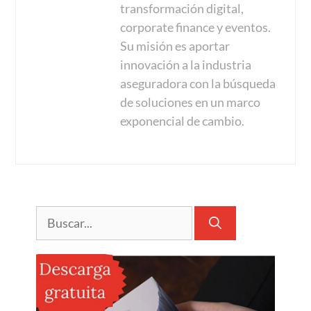
transformación digital,
corporate finance y eventos.
Su misión es aportar
innovación a la industria
aseguradora con la búsqueda
de soluciones en un marco
exponencial de cambio.