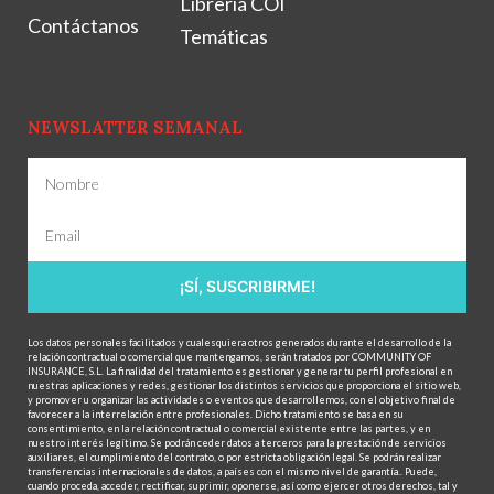
Librería COI
Contáctanos
Temáticas
NEWSLATTER SEMANAL
¡SÍ, SUSCRIBIRME!
Los datos personales facilitados y cualesquiera otros generados durante el desarrollo de la
relación contractual o comercial que mantengamos, serán tratados por COMMUNITY OF
INSURANCE, S.L. La finalidad del tratamiento es gestionar y generar tu perfil profesional en
nuestras aplicaciones y redes, gestionar los distintos servicios que proporciona el sitio web,
y promover u organizar las actividades o eventos que desarrollemos, con el objetivo final de
favorecer a la interrelación entre profesionales. Dicho tratamiento se basa en su
consentimiento, en la relación contractual o comercial existente entre las partes, y en
nuestro interés legítimo. Se podrán ceder datos a terceros para la prestación de servicios
auxiliares, el cumplimiento del contrato, o por estricta obligación legal. Se podrán realizar
transferencias internacionales de datos, a países con el mismo nivel de garantía.. Puede,
cuando proceda, acceder, rectificar, suprimir, oponerse, así como ejercer otros derechos, tal y