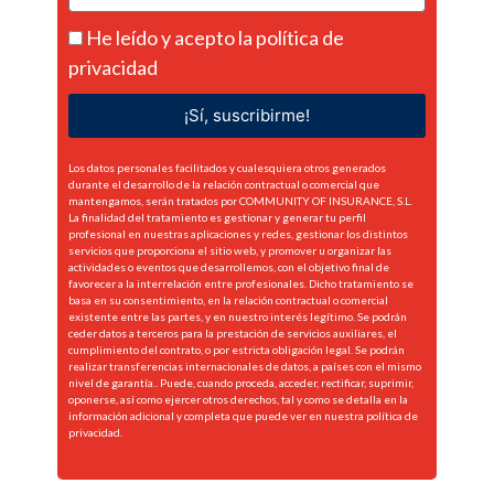
He leído y acepto la
política de
privacidad
¡Sí, suscribirme!
Los datos personales facilitados y cualesquiera otros generados
durante el desarrollo de la relación contractual o comercial que
mantengamos, serán tratados por COMMUNITY OF INSURANCE, S.L.
La finalidad del tratamiento es gestionar y generar tu perfil
profesional en nuestras aplicaciones y redes, gestionar los distintos
servicios que proporciona el sitio web, y promover u organizar las
actividades o eventos que desarrollemos, con el objetivo final de
favorecer a la interrelación entre profesionales. Dicho tratamiento se
basa en su consentimiento, en la relación contractual o comercial
existente entre las partes, y en nuestro interés legítimo. Se podrán
ceder datos a terceros para la prestación de servicios auxiliares, el
cumplimiento del contrato, o por estricta obligación legal. Se podrán
realizar transferencias internacionales de datos, a países con el mismo
nivel de garantía.. Puede, cuando proceda, acceder, rectificar, suprimir,
oponerse, así como ejercer otros derechos, tal y como se detalla en la
información adicional y completa que puede ver en nuestra
política de
privacidad.