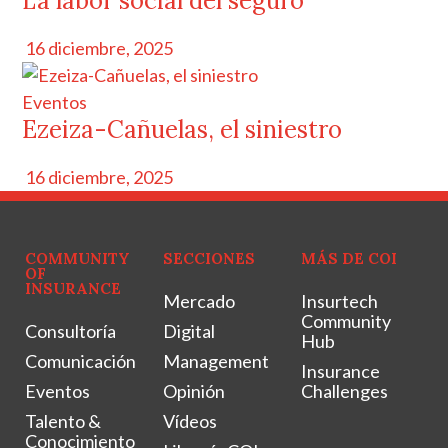
La labor social del seguro
16 diciembre, 2025
Eventos
Ezeiza-Cañuelas, el siniestro
16 diciembre, 2025
COMMUNITY
SECCIONES
MÁS DE COI
OF
INSURANCE
Mercado
Insurtech
Community
Consultoría
Digital
Hub
Comunicación
Management
Insurance
Eventos
Opinión
Challenges
Talento &
Vídeos
Conocimiento