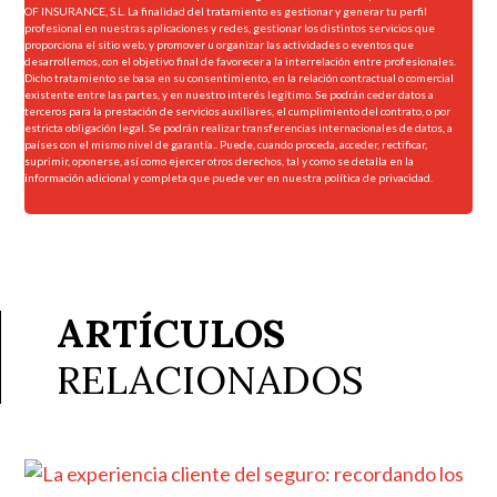
OF INSURANCE, S.L. La finalidad del tratamiento es gestionar y generar tu perfil
profesional en nuestras aplicaciones y redes, gestionar los distintos servicios que
proporciona el sitio web, y promover u organizar las actividades o eventos que
desarrollemos, con el objetivo final de favorecer a la interrelación entre profesionales.
Dicho tratamiento se basa en su consentimiento, en la relación contractual o comercial
existente entre las partes, y en nuestro interés legítimo. Se podrán ceder datos a
terceros para la prestación de servicios auxiliares, el cumplimiento del contrato, o por
estricta obligación legal. Se podrán realizar transferencias internacionales de datos, a
países con el mismo nivel de garantía.. Puede, cuando proceda, acceder, rectificar,
suprimir, oponerse, así como ejercer otros derechos, tal y como se detalla en la
información adicional y completa que puede ver en nuestra
política de privacidad.
ARTÍCULOS
RELACIONADOS