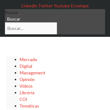
Saltar
Linkedin
Twitter
Youtube
Envelope
al
Buscar
contenido
Buscar
Mercado
Digital
Management
Opinión
Vídeos
Librería
COI
Temáticas