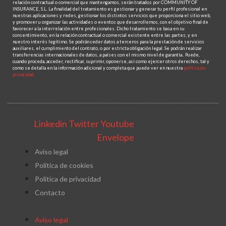
relación contractual o comercial que mantengamos, serán tratados por COMMUNITY OF
INSURANCE, S.L. La finalidad del tratamiento es gestionar y generar tu perfil profesional en
nuestras aplicaciones y redes, gestionar los distintos servicios que proporciona el sitio web,
y promover u organizar las actividades o eventos que desarrollemos, con el objetivo final de
favorecer a la interrelación entre profesionales. Dicho tratamiento se basa en su
consentimiento, en la relación contractual o comercial existente entre las partes, y en
nuestro interés legítimo. Se podrán ceder datos a terceros para la prestación de servicios
auxiliares, el cumplimiento del contrato, o por estricta obligación legal. Se podrán realizar
transferencias internacionales de datos, a países con el mismo nivel de garantía.. Puede,
cuando proceda, acceder, rectificar, suprimir, oponerse, así como ejercer otros derechos, tal y
como se detalla en la información adicional y completa que puede ver en nuestra
política de
privacidad.
Linkedin
Twitter
Youtube
Envelope
Aviso legal
Política de cookies
Política de privacidad
Contacto
Aviso legal