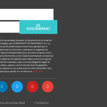
¡SÍ,
SUSCRIBIRME!
otros generados durante el desarrollo de la relación
n tratados por COMMUNITY OF INSURANCE, S.L. La
tu perfil profesional en nuestras aplicaciones y
porciona el sitio web, y promover u organizar las
objetivo final de favorecer a la interrelación entre
onsentimiento, en la relación contractual o comercial
 legítimo. Se podrán ceder datos a terceros para la
to del contrato, o por estricta obligación legal. Se
 datos, a países con el mismo nivel de garantía..
mir, oponerse, así como ejercer otros derechos, tal y
ompleta que puede ver en nuestra
política de
tica de privacidad
Contacto