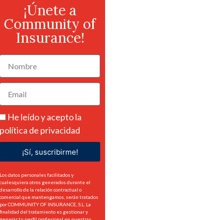
¡Únete a
Community of
Insurance!
He leído y acepto la
política de privacidad
¡Sí, suscribirme!
Los datos personales facilitados y
cualesquiera otros generados durante el
desarrollo de la relación contractual o
comercial que mantengamos, serán tratados
por COMMUNITY OF INSURANCE, S.L. La
finalidad del tratamiento es gestionar y
generar tu perfil profesional en nuestras