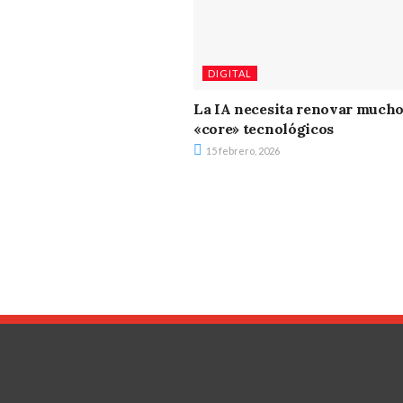
DIGITAL
La IA necesita renovar much
«core» tecnológicos
15 febrero, 2026