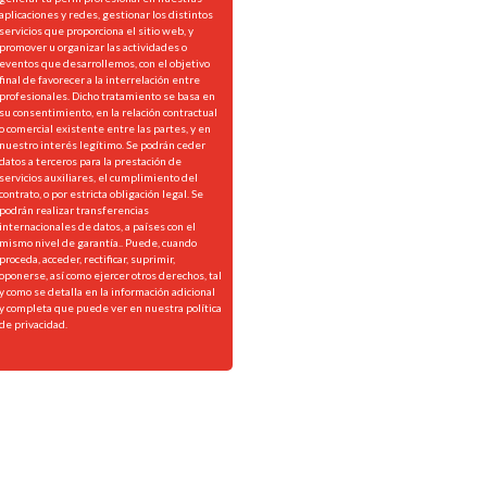
aplicaciones y redes, gestionar los distintos
servicios que proporciona el sitio web, y
promover u organizar las actividades o
eventos que desarrollemos, con el objetivo
final de favorecer a la interrelación entre
profesionales. Dicho tratamiento se basa en
su consentimiento, en la relación contractual
o comercial existente entre las partes, y en
nuestro interés legítimo. Se podrán ceder
datos a terceros para la prestación de
servicios auxiliares, el cumplimiento del
contrato, o por estricta obligación legal. Se
podrán realizar transferencias
internacionales de datos, a países con el
mismo nivel de garantía.. Puede, cuando
proceda, acceder, rectificar, suprimir,
oponerse, así como ejercer otros derechos, tal
y como se detalla en la información adicional
y completa que puede ver en nuestra
política
de privacidad.