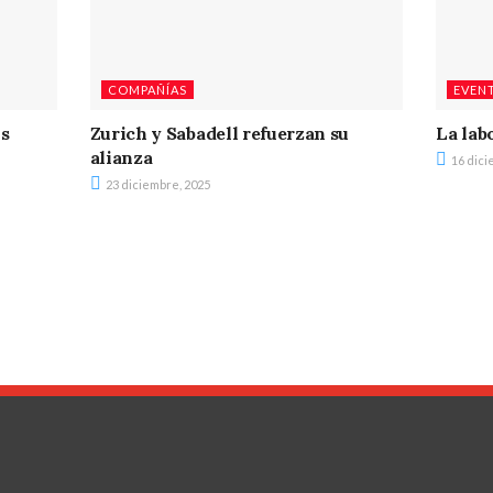
COMPAÑÍAS
EVEN
os
Zurich y Sabadell refuerzan su
La lab
alianza
16 dici
23 diciembre, 2025