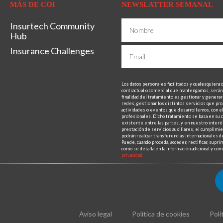
MÁS DE COI
NEWSLATTER SEMANAL
Insurtech Community
Hub
Insurance Challenges
Los datos personales facilitados y cualesquiera 
contractual o comercial que mantengamos, será
finalidad del tratamiento es gestionar y generar 
redes, gestionar los distintos servicios que pro
actividades o eventos que desarrollemos, con el 
profesionales. Dicho tratamiento se basa en su c
existente entre las partes, y en nuestro interés
prestación de servicios auxiliares, el cumplimien
podrán realizar transferencias internacionales de
Puede, cuando proceda, acceder, rectificar, supri
como se detalla en la información adicional y c
privacidad.
Aviso legal
Política de cookies
Polí