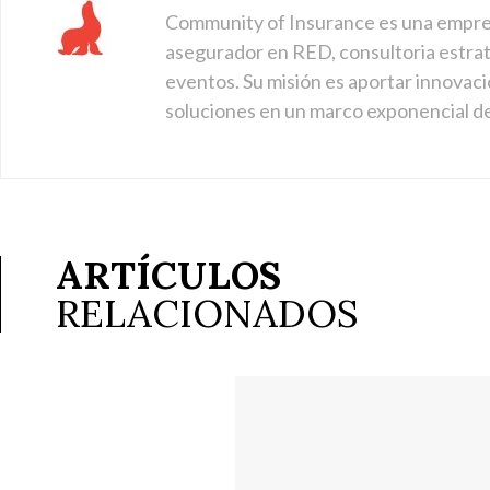
Community of Insurance es una empre
asegurador en RED, consultoria estraté
eventos. Su misión es aportar innovaci
soluciones en un marco exponencial d
ARTÍCULOS
RELACIONADOS