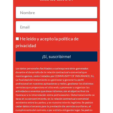
He leído y acepto la
política de
privacidad
¡Sí, suscribirme!
Los datos personales facilitados y cualesquiera otros generados
durante el desarrollo de la relación contractual o comercial que
mantengamos, serán tratados por COMMUNITY OF INSURANCE, S.L.
La finalidad del tratamiento es gestionar y generar tu perfil
profesional en nuestras aplicaciones y redes, gestionar los distintos
servicios que proporciona el sitio web, y promover u organizar las
actividades o eventos que desarrollemos, con el objetivo final de
favorecer a la interrelación entre profesionales. Dicho tratamiento se
basa en su consentimiento, en la relación contractual o comercial
existente entre las partes, y en nuestro interés legítimo. Se podrán
ceder datos a terceros para la prestación de servicios auxiliares, el
cumplimiento del contrato, o por estricta obligación legal. Se podrán