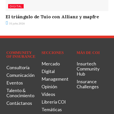
DIGITAL
El triángulo de Tuio con Allianz y mapfre
31 julio, 2026
COMMUNITY
SECCIONES
MÁS DE COI
OF INSURANCE
Mercado
Insurtech
Consultoría
Community
Digital
Hub
Comunicación
Management
Insurance
Eventos
Opinión
Challenges
Talento &
Vídeos
Conocimiento
Librería COI
Contáctanos
Temáticas