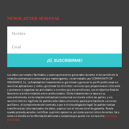
NEWSLATTER SEMANAL
¡SÍ, SUSCRIBIRME!
Los datos personales facilitados y cualesquiera otros generados durante el desarrollo de la
relación contractual o comercial que mantengamos, serán tratados por COMMUNITY OF
INSURANCE, S.L. La finalidad del tratamiento es gestionar y generar tu perfil profesional en
nuestras aplicaciones y redes, gestionar los distintos servicios que proporciona el sitio web,
y promover u organizar las actividades o eventos que desarrollemos, con el objetivo final de
favorecer a la interrelación entre profesionales. Dicho tratamiento se basa en su
consentimiento, en la relación contractual o comercial existente entre las partes, y en
nuestro interés legítimo. Se podrán ceder datos a terceros para la prestación de servicios
auxiliares, el cumplimiento del contrato, o por estricta obligación legal. Se podrán realizar
transferencias internacionales de datos, a países con el mismo nivel de garantía.. Puede,
cuando proceda, acceder, rectificar, suprimir, oponerse, así como ejercer otros derechos, tal y
como se detalla en la información adicional y completa que puede ver en nuestra
política de
privacidad.