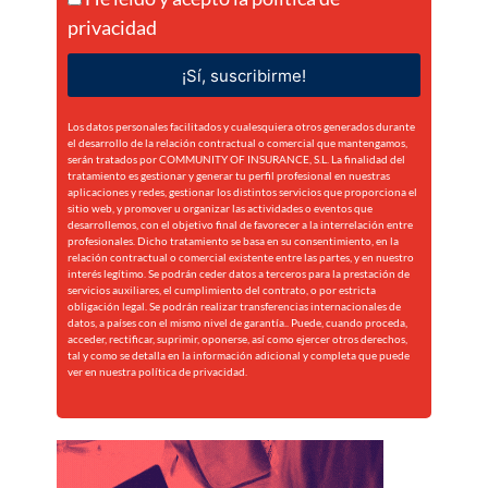
privacidad
¡Sí, suscribirme!
Los datos personales facilitados y cualesquiera otros generados durante
el desarrollo de la relación contractual o comercial que mantengamos,
serán tratados por COMMUNITY OF INSURANCE, S.L. La finalidad del
tratamiento es gestionar y generar tu perfil profesional en nuestras
aplicaciones y redes, gestionar los distintos servicios que proporciona el
sitio web, y promover u organizar las actividades o eventos que
desarrollemos, con el objetivo final de favorecer a la interrelación entre
profesionales. Dicho tratamiento se basa en su consentimiento, en la
relación contractual o comercial existente entre las partes, y en nuestro
interés legítimo. Se podrán ceder datos a terceros para la prestación de
servicios auxiliares, el cumplimiento del contrato, o por estricta
obligación legal. Se podrán realizar transferencias internacionales de
datos, a países con el mismo nivel de garantía.. Puede, cuando proceda,
acceder, rectificar, suprimir, oponerse, así como ejercer otros derechos,
tal y como se detalla en la información adicional y completa que puede
ver en nuestra
política de privacidad.