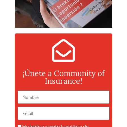
¡Únete a Community of
Insurance!
He leído y acepto la
política de