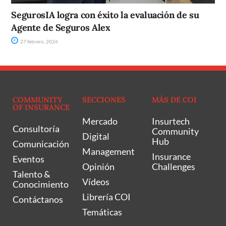
SegurosIA logra con éxito la evaluación de su
Agente de Seguros Alex
27 febrero, 2026
COMMUNITY
SECCIONES
MÁS DE COI
OF INSURANCE
Mercado
Insurtech
Consultoría
Community
Digital
Hub
Comunicación
Management
Insurance
Eventos
Opinión
Challenges
Talento &
Vídeos
Conocimiento
Librería COI
Contáctanos
Temáticas