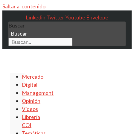
Saltar al contenido
Linkedin
Twitter
Youtube
Envelope
Buscar
Buscar
Mercado
Digital
Management
Opinión
Vídeos
Librería
COI
Temáticas