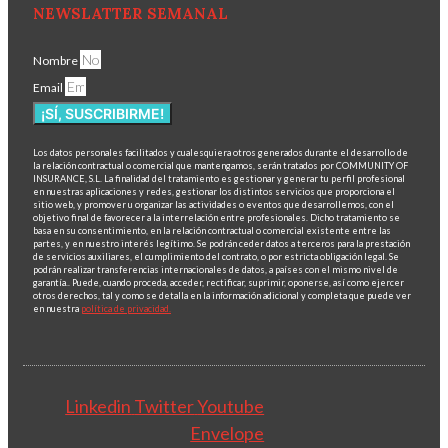
NEWSLATTER SEMANAL
Nombre
Email
¡SÍ, SUSCRIBIRME!
Los datos personales facilitados y cualesquiera otros generados durante el desarrollo de
la relación contractual o comercial que mantengamos, serán tratados por COMMUNITY OF
INSURANCE, S.L. La finalidad del tratamiento es gestionar y generar tu perfil profesional
en nuestras aplicaciones y redes, gestionar los distintos servicios que proporciona el
sitio web, y promover u organizar las actividades o eventos que desarrollemos, con el
objetivo final de favorecer a la interrelación entre profesionales. Dicho tratamiento se
basa en su consentimiento, en la relación contractual o comercial existente entre las
partes, y en nuestro interés legítimo. Se podrán ceder datos a terceros para la prestación
de servicios auxiliares, el cumplimiento del contrato, o por estricta obligación legal. Se
podrán realizar transferencias internacionales de datos, a países con el mismo nivel de
garantía.. Puede, cuando proceda, acceder, rectificar, suprimir, oponerse, así como ejercer
otros derechos, tal y como se detalla en la información adicional y completa que puede ver
en nuestra
política de privacidad.
Linkedin
Twitter
Youtube
Envelope