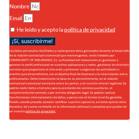
Nombre
Email
He leído y acepto la
política de privacidad
¡Sí, suscribirme!
Los datos personales facilitados y cualesquiera otros generados durante el desarrollo
de la relación contractual o comercial que mantengamos, serán tratados por
COMMUNITY OF INSURANCE, S.L. La finalidad del tratamiento es gestionar y
generar tu perfil profesional en nuestras aplicaciones y redes, gestionar los distintos
servicios que proporciona el sitio web, y promover u organizar las actividades o
eventos que desarrollemos, con el objetivo final de favorecer a la interrelación entre
profesionales. Dicho tratamiento se basa en su consentimiento, en la relación
contractual o comercial existente entre las partes, y en nuestro interés legítimo. Se
podrán ceder datos a terceros para la prestación de servicios auxiliares, el
cumplimiento del contrato, o por estricta obligación legal. Se podrán realizar
transferencias internacionales de datos, a países con el mismo nivel de garantía..
Puede, cuando proceda, acceder, rectificar, suprimir, oponerse, así como ejercer otros
derechos, tal y como se detalla en la información adicional y completa que puede ver
en nuestra
política de privacidad.