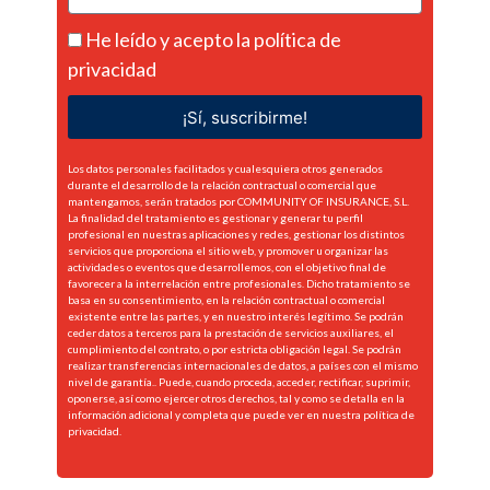
He leído y acepto la
política de
privacidad
¡Sí, suscribirme!
Los datos personales facilitados y cualesquiera otros generados
durante el desarrollo de la relación contractual o comercial que
mantengamos, serán tratados por COMMUNITY OF INSURANCE, S.L.
La finalidad del tratamiento es gestionar y generar tu perfil
profesional en nuestras aplicaciones y redes, gestionar los distintos
servicios que proporciona el sitio web, y promover u organizar las
actividades o eventos que desarrollemos, con el objetivo final de
favorecer a la interrelación entre profesionales. Dicho tratamiento se
basa en su consentimiento, en la relación contractual o comercial
existente entre las partes, y en nuestro interés legítimo. Se podrán
ceder datos a terceros para la prestación de servicios auxiliares, el
cumplimiento del contrato, o por estricta obligación legal. Se podrán
realizar transferencias internacionales de datos, a países con el mismo
nivel de garantía.. Puede, cuando proceda, acceder, rectificar, suprimir,
oponerse, así como ejercer otros derechos, tal y como se detalla en la
información adicional y completa que puede ver en nuestra
política de
privacidad.