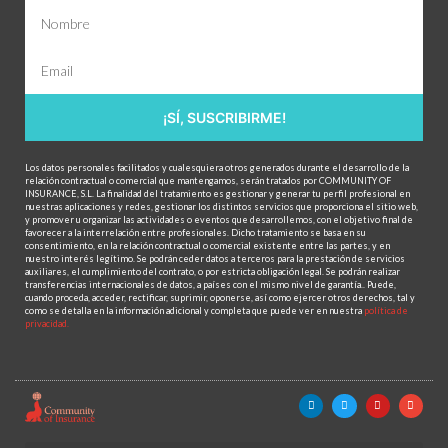
¡SÍ, SUSCRIBIRME!
Los datos personales facilitados y cualesquiera otros generados durante el desarrollo de la
relación contractual o comercial que mantengamos, serán tratados por COMMUNITY OF
INSURANCE, S.L. La finalidad del tratamiento es gestionar y generar tu perfil profesional en
nuestras aplicaciones y redes, gestionar los distintos servicios que proporciona el sitio web,
y promover u organizar las actividades o eventos que desarrollemos, con el objetivo final de
favorecer a la interrelación entre profesionales. Dicho tratamiento se basa en su
consentimiento, en la relación contractual o comercial existente entre las partes, y en
nuestro interés legítimo. Se podrán ceder datos a terceros para la prestación de servicios
auxiliares, el cumplimiento del contrato, o por estricta obligación legal. Se podrán realizar
transferencias internacionales de datos, a países con el mismo nivel de garantía.. Puede,
cuando proceda, acceder, rectificar, suprimir, oponerse, así como ejercer otros derechos, tal y
como se detalla en la información adicional y completa que puede ver en nuestra
política de
privacidad.