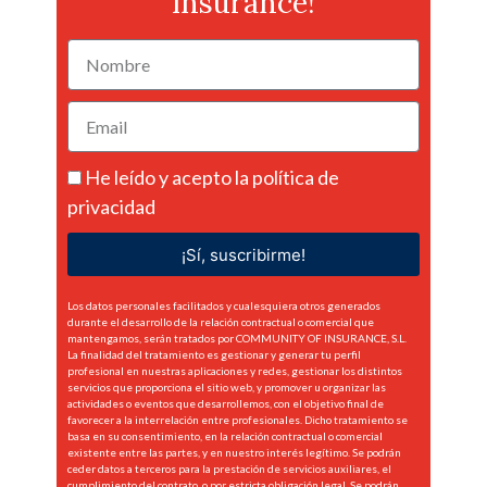
Insurance!
He leído y acepto la
política de
privacidad
¡Sí, suscribirme!
Los datos personales facilitados y cualesquiera otros generados
durante el desarrollo de la relación contractual o comercial que
mantengamos, serán tratados por COMMUNITY OF INSURANCE, S.L.
La finalidad del tratamiento es gestionar y generar tu perfil
profesional en nuestras aplicaciones y redes, gestionar los distintos
servicios que proporciona el sitio web, y promover u organizar las
actividades o eventos que desarrollemos, con el objetivo final de
favorecer a la interrelación entre profesionales. Dicho tratamiento se
basa en su consentimiento, en la relación contractual o comercial
existente entre las partes, y en nuestro interés legítimo. Se podrán
ceder datos a terceros para la prestación de servicios auxiliares, el
cumplimiento del contrato, o por estricta obligación legal. Se podrán