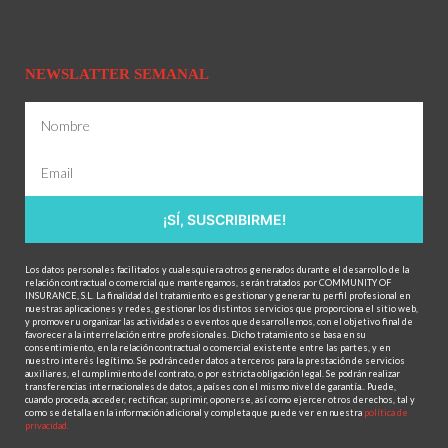
NEWSLATTER SEMANAL
¡SÍ, SUSCRIBIRME!
Los datos personales facilitados y cualesquiera otros generados durante el desarrollo de la
relación contractual o comercial que mantengamos, serán tratados por COMMUNITY OF
INSURANCE, S.L. La finalidad del tratamiento es gestionar y generar tu perfil profesional en
nuestras aplicaciones y redes, gestionar los distintos servicios que proporciona el sitio web,
y promover u organizar las actividades o eventos que desarrollemos, con el objetivo final de
favorecer a la interrelación entre profesionales. Dicho tratamiento se basa en su
consentimiento, en la relación contractual o comercial existente entre las partes, y en
nuestro interés legítimo. Se podrán ceder datos a terceros para la prestación de servicios
auxiliares, el cumplimiento del contrato, o por estricta obligación legal. Se podrán realizar
transferencias internacionales de datos, a países con el mismo nivel de garantía.. Puede,
cuando proceda, acceder, rectificar, suprimir, oponerse, así como ejercer otros derechos, tal y
como se detalla en la información adicional y completa que puede ver en nuestra
política de
privacidad.