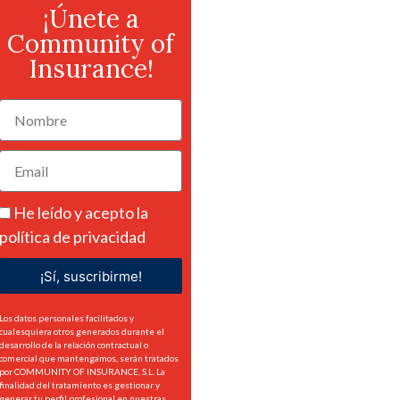
¡Únete a
Community of
Insurance!
He leído y acepto la
política de privacidad
¡Sí, suscribirme!
Los datos personales facilitados y
cualesquiera otros generados durante el
desarrollo de la relación contractual o
comercial que mantengamos, serán tratados
por COMMUNITY OF INSURANCE, S.L. La
finalidad del tratamiento es gestionar y
generar tu perfil profesional en nuestras