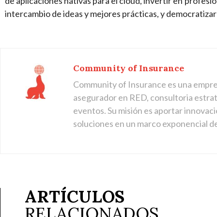
de aplicaciones nativas para el cloud, invertir en profesi
intercambio de ideas y mejores prácticas, y democratizar 
Community of Insurance
Community of Insurance es una empre
asegurador en RED, consultoria estraté
eventos. Su misión es aportar innovaci
soluciones en un marco exponencial d
ARTÍCULOS
RELACIONADOS