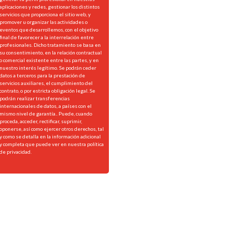
aplicaciones y redes, gestionar los distintos
servicios que proporciona el sitio web, y
promover u organizar las actividades o
eventos que desarrollemos, con el objetivo
final de favorecer a la interrelación entre
profesionales. Dicho tratamiento se basa en
su consentimiento, en la relación contractual
o comercial existente entre las partes, y en
nuestro interés legítimo. Se podrán ceder
datos a terceros para la prestación de
servicios auxiliares, el cumplimiento del
contrato, o por estricta obligación legal. Se
podrán realizar transferencias
internacionales de datos, a países con el
mismo nivel de garantía.. Puede, cuando
proceda, acceder, rectificar, suprimir,
oponerse, así como ejercer otros derechos, tal
y como se detalla en la información adicional
y completa que puede ver en nuestra
política
de privacidad.