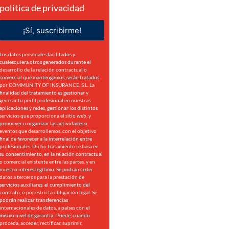
política de privacidad
¡Sí, suscribirme!
Los datos personales facilitados y
cualesquiera otros generados durante el
desarrollo de la relación contractual o
comercial que mantengamos, serán tratados
por COMMUNITY OF INSURANCE, S.L. La
finalidad del tratamiento es gestionar y
generar tu perfil profesional en nuestras
aplicaciones y redes, gestionar los distintos
servicios que proporciona el sitio web, y
promover u organizar las actividades o
eventos que desarrollemos, con el objetivo
final de favorecer a la interrelación entre
profesionales. Dicho tratamiento se basa en
su consentimiento, en la relación contractual
o comercial existente entre las partes, y en
nuestro interés legítimo. Se podrán ceder
datos a terceros para la prestación de
servicios auxiliares, el cumplimiento del
contrato, o por estricta obligación legal. Se
podrán realizar transferencias
internacionales de datos, a países con el
mismo nivel de garantía.. Puede, cuando
proceda, acceder, rectificar, suprimir,