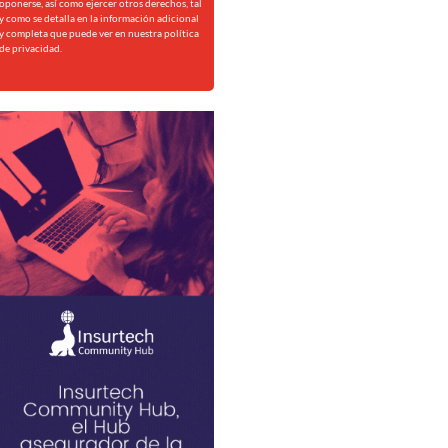
oponerse, así como ejercer otros derechos, tal
y como se detalla en la información adicional
y completa que puede ver en nuestra
política
de privacidad.