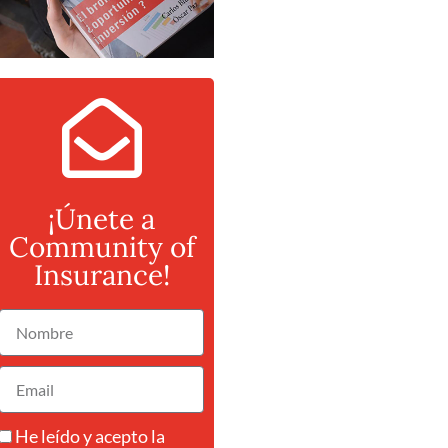
¡Únete a
Community of
Insurance!
He leído y acepto la