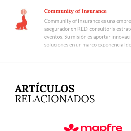
Community of Insurance
Community of Insurance es una empres
asegurador en RED, consultoria estraté
eventos. Su misión es aportar innovaci
soluciones en un marco exponencial d
ARTÍCULOS
RELACIONADOS