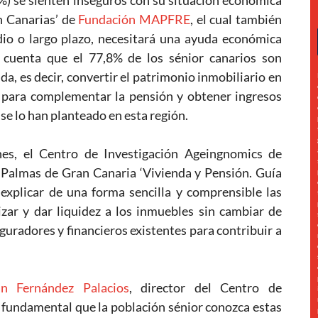
%) se sienten inseguros con su situación económica
n Canarias’ de
Fundación MAPFRE
, el cual también
dio o largo plazo, necesitará una ayuda económica
 cuenta que el 77,8% de los sénior canarios son
da, es decir, convertir el patrimonio inmobiliario en
a para complementar la pensión y obtener ingresos
 se lo han planteado en esta región.
nes, el Centro de Investigación Ageingnomics de
almas de Gran Canaria ‘Vivienda y Pensión. Guía
explicar de una forma sencilla y comprensible las
izar y dar liquidez a los inmuebles sin cambiar de
guradores y financieros existentes para contribuir a
an Fernández Palacios
, director del Centro de
 fundamental que la población sénior conozca estas