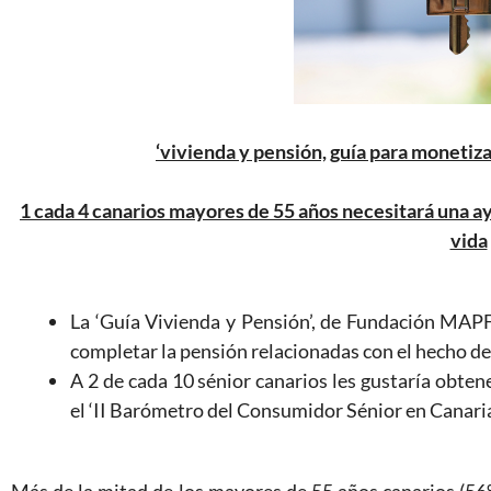
‘vivienda y pensión, guía para monetiza
1 cada 4 canarios mayores de 55 años necesitará una a
vida
La ‘Guía Vivienda y Pensión’, de Fundación MAPFR
completar la pensión relacionadas con el hecho de
A 2 de cada 10 sénior canarios les gustaría obte
el ‘II Barómetro del Consumidor Sénior en Canaria