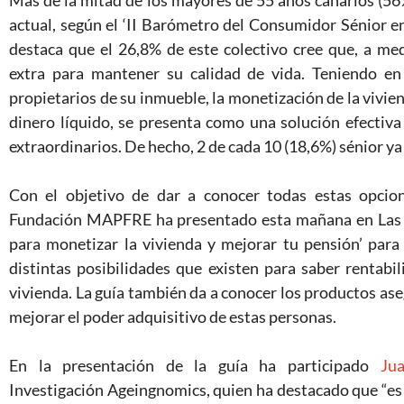
Más de la mitad de los mayores de 55 años canarios (56
actual, según el ‘II Barómetro del Consumidor Sénior e
destaca que el 26,8% de este colectivo cree que, a me
extra para mantener su calidad de vida. Teniendo en
propietarios de su inmueble, la monetización de la vivien
dinero líquido, se presenta como una solución efectiv
extraordinarios. De hecho, 2 de cada 10 (18,6%) sénior ya
Con el objetivo de dar a conocer todas estas opcio
Fundación MAPFRE ha presentado esta mañana en Las P
para monetizar la vivienda y mejorar tu pensión’ para 
distintas posibilidades que existen para saber rentabil
vivienda. La guía también da a conocer los productos ase
mejorar el poder adquisitivo de estas personas.
En la presentación de la guía ha participado
Ju
Investigación Ageingnomics, quien ha destacado que “es