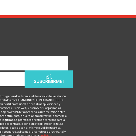
¡SÍ,
SUSCRIBIRME!
otros generados durante el desarrollo de la relación
n tratados por COMMUNITY OF INSURANCE, S.L. La
tu perfil profesional en nuestras aplicaciones y
porciona el sitio web, y promover u organizar las
objetivo final de favorecer a la interrelación entre
onsentimiento, en la relación contractual o comercial
 legítimo. Se podrán ceder datos a terceros para la
to del contrato, o por estricta obligación legal. Se
 datos, a países con el mismo nivel de garantía..
mir, oponerse, así como ejercer otros derechos, tal y
ompleta que puede ver en nuestra
política de