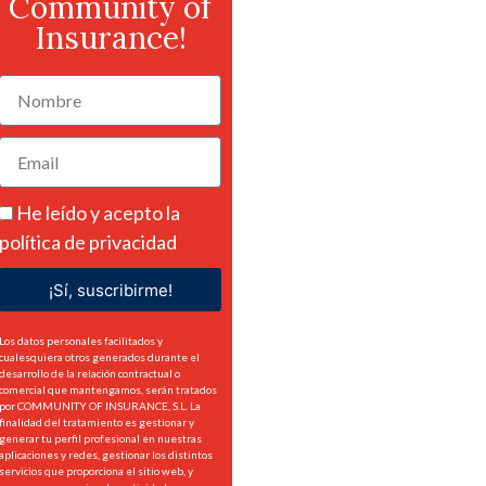
Community of
Insurance!
He leído y acepto la
política de privacidad
¡Sí, suscribirme!
Los datos personales facilitados y
cualesquiera otros generados durante el
desarrollo de la relación contractual o
comercial que mantengamos, serán tratados
por COMMUNITY OF INSURANCE, S.L. La
finalidad del tratamiento es gestionar y
generar tu perfil profesional en nuestras
aplicaciones y redes, gestionar los distintos
servicios que proporciona el sitio web, y