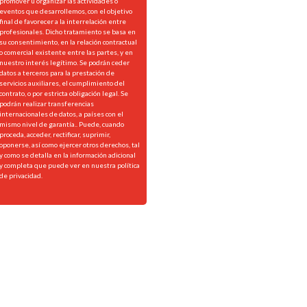
promover u organizar las actividades o
eventos que desarrollemos, con el objetivo
final de favorecer a la interrelación entre
profesionales. Dicho tratamiento se basa en
su consentimiento, en la relación contractual
o comercial existente entre las partes, y en
nuestro interés legítimo. Se podrán ceder
datos a terceros para la prestación de
servicios auxiliares, el cumplimiento del
contrato, o por estricta obligación legal. Se
podrán realizar transferencias
internacionales de datos, a países con el
mismo nivel de garantía.. Puede, cuando
proceda, acceder, rectificar, suprimir,
oponerse, así como ejercer otros derechos, tal
y como se detalla en la información adicional
y completa que puede ver en nuestra
política
de privacidad.