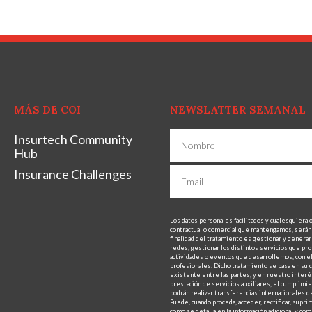
MÁS DE COI
NEWSLATTER SEMANAL
Insurtech Community
Hub
Insurance Challenges
Los datos personales facilitados y cualesquiera 
contractual o comercial que mantengamos, será
finalidad del tratamiento es gestionar y generar 
redes, gestionar los distintos servicios que pro
actividades o eventos que desarrollemos, con el 
profesionales. Dicho tratamiento se basa en su c
existente entre las partes, y en nuestro interés
prestación de servicios auxiliares, el cumplimien
podrán realizar transferencias internacionales de
Puede, cuando proceda, acceder, rectificar, supri
como se detalla en la información adicional y c