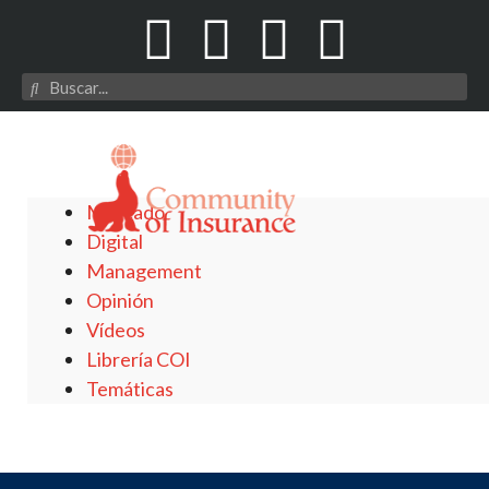
Mercado
Digital
Management
Opinión
Vídeos
Librería COI
Temáticas