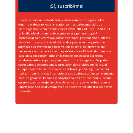
¡Sí, suscribirme!
Los datos personales facilitados y cualesquiera otros generados
durante el desarrollo de la relación contractual o comercial que
mantengamos, serán tratados por COMMUNITY OF INSURANCE, S.L.
La finalidad del tratamiento es gestionar y generar tu perfil
profesional en nuestras aplicaciones y redes, gestionar los distintos
servicios que proporciona el sitio web, y promover u organizar las
actividades o eventos que desarrollemos, con el objetivo final de
favorecer a la interrelación entre profesionales. Dicho tratamiento se
basa en su consentimiento, en la relación contractual o comercial
existente entre las partes, y en nuestro interés legítimo. Se podrán
ceder datos a terceros para la prestación de servicios auxiliares, el
cumplimiento del contrato, o por estricta obligación legal. Se podrán
realizar transferencias internacionales de datos, a países con el mismo
nivel de garantía.. Puede, cuando proceda, acceder, rectificar, suprimir,
oponerse, así como ejercer otros derechos, tal y como se detalla en la
información adicional y completa que puede ver en nuestra
política de
privacidad.