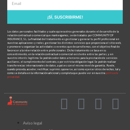
¡SÍ, SUSCRIBIRME!
Los datos personales facilitados y cualesquiera otros generados durante el desarrollo de la
relación contractual o comercial que mantengamos, serán tratados por COMMUNITY OF
INSURANCE, S.L. La finalidad del tratamiento es gestionar y generar tu perfil profesional en
nuestras aplicaciones y redes, gestionar los distintos servicios que proporciona el sitio web,
y promover u organizar las actividades o eventos que desarrollemos, con el objetivo final de
favorecer a la interrelación entre profesionales. Dicho tratamiento se basa en su
consentimiento, en la relación contractual o comercial existente entre las partes, y en
nuestro interés legítimo. Se podrán ceder datos a terceros para la prestación de servicios
auxiliares, el cumplimiento del contrato, o por estricta obligación legal. Se podrán realizar
transferencias internacionales de datos, a países con el mismo nivel de garantía.. Puede,
cuando proceda, acceder, rectificar, suprimir, oponerse, así como ejercer otros derechos, tal y
como se detalla en la información adicional y completa que puede ver en nuestra
política de
privacidad.
Aviso legal