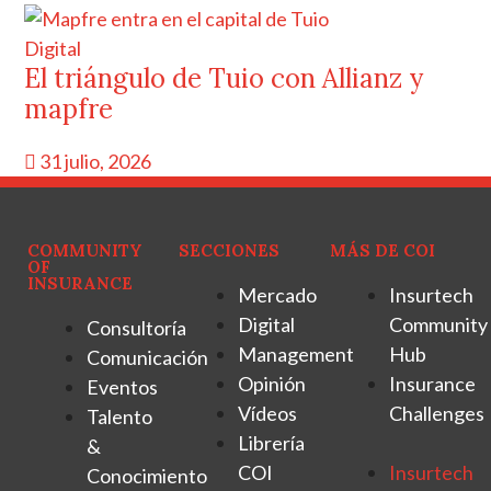
Digital
El triángulo de Tuio con Allianz y
mapfre
31 julio, 2026
COMMUNITY
SECCIONES
MÁS DE COI
OF
INSURANCE
Mercado
Insurtech
Digital
Community
Consultoría
Management
Hub
Comunicación
Opinión
Insurance
Eventos
Vídeos
Challenges
Talento
Librería
&
COI
Insurtech
Conocimiento