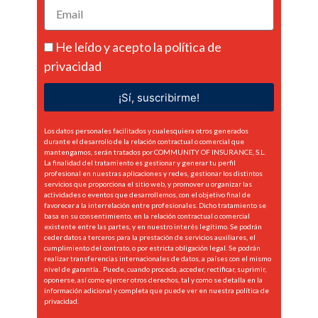
He leído y acepto la
política de
privacidad
¡Sí, suscribirme!
Los datos personales facilitados y cualesquiera otros generados
durante el desarrollo de la relación contractual o comercial que
mantengamos, serán tratados por COMMUNITY OF INSURANCE, S.L.
La finalidad del tratamiento es gestionar y generar tu perfil
profesional en nuestras aplicaciones y redes, gestionar los distintos
servicios que proporciona el sitio web, y promover u organizar las
actividades o eventos que desarrollemos, con el objetivo final de
favorecer a la interrelación entre profesionales. Dicho tratamiento se
basa en su consentimiento, en la relación contractual o comercial
existente entre las partes, y en nuestro interés legítimo. Se podrán
ceder datos a terceros para la prestación de servicios auxiliares, el
cumplimiento del contrato, o por estricta obligación legal. Se podrán
realizar transferencias internacionales de datos, a países con el mismo
nivel de garantía.. Puede, cuando proceda, acceder, rectificar, suprimir,
oponerse, así como ejercer otros derechos, tal y como se detalla en la
información adicional y completa que puede ver en nuestra
política de
privacidad.