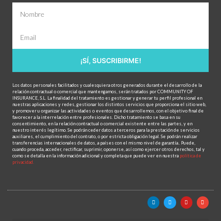
¡SÍ, SUSCRIBIRME!
Los datos personales facilitados y cualesquiera otros generados durante el desarrollo de la
relación contractual o comercial que mantengamos, serán tratados por COMMUNITY OF
INSURANCE, S.L. La finalidad del tratamiento es gestionar y generar tu perfil profesional en
nuestras aplicaciones y redes, gestionar los distintos servicios que proporciona el sitio web,
y promover u organizar las actividades o eventos que desarrollemos, con el objetivo final de
favorecer a la interrelación entre profesionales. Dicho tratamiento se basa en su
consentimiento, en la relación contractual o comercial existente entre las partes, y en
nuestro interés legítimo. Se podrán ceder datos a terceros para la prestación de servicios
auxiliares, el cumplimiento del contrato, o por estricta obligación legal. Se podrán realizar
transferencias internacionales de datos, a países con el mismo nivel de garantía.. Puede,
cuando proceda, acceder, rectificar, suprimir, oponerse, así como ejercer otros derechos, tal y
como se detalla en la información adicional y completa que puede ver en nuestra
política de
privacidad.