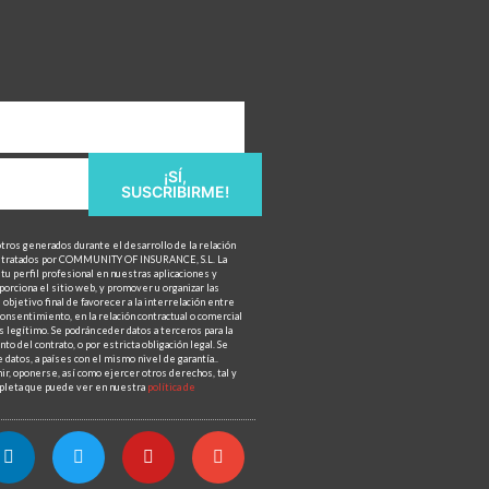
¡SÍ,
SUSCRIBIRME!
otros generados durante el desarrollo de la relación
n tratados por COMMUNITY OF INSURANCE, S.L. La
tu perfil profesional en nuestras aplicaciones y
porciona el sitio web, y promover u organizar las
objetivo final de favorecer a la interrelación entre
onsentimiento, en la relación contractual o comercial
 legítimo. Se podrán ceder datos a terceros para la
to del contrato, o por estricta obligación legal. Se
 datos, a países con el mismo nivel de garantía..
mir, oponerse, así como ejercer otros derechos, tal y
ompleta que puede ver en nuestra
política de