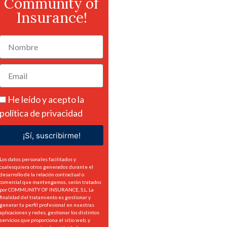
Community of
Insurance!
He leído y acepto la
política de privacidad
¡Sí, suscribirme!
Los datos personales facilitados y
cualesquiera otros generados durante el
desarrollo de la relación contractual o
comercial que mantengamos, serán tratados
por COMMUNITY OF INSURANCE, S.L. La
finalidad del tratamiento es gestionar y
generar tu perfil profesional en nuestras
aplicaciones y redes, gestionar los distintos
servicios que proporciona el sitio web, y