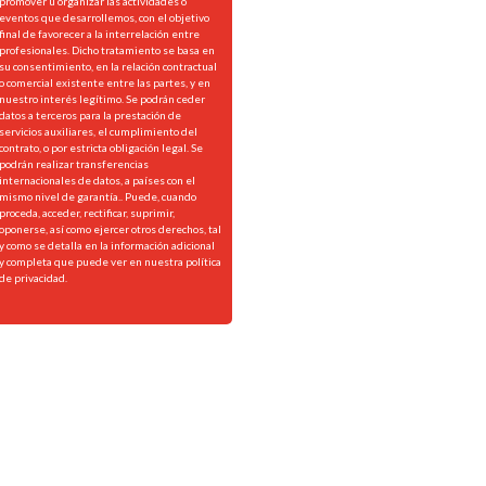
promover u organizar las actividades o
eventos que desarrollemos, con el objetivo
final de favorecer a la interrelación entre
profesionales. Dicho tratamiento se basa en
su consentimiento, en la relación contractual
o comercial existente entre las partes, y en
nuestro interés legítimo. Se podrán ceder
datos a terceros para la prestación de
servicios auxiliares, el cumplimiento del
contrato, o por estricta obligación legal. Se
podrán realizar transferencias
internacionales de datos, a países con el
mismo nivel de garantía.. Puede, cuando
proceda, acceder, rectificar, suprimir,
oponerse, así como ejercer otros derechos, tal
y como se detalla en la información adicional
y completa que puede ver en nuestra
política
de privacidad.