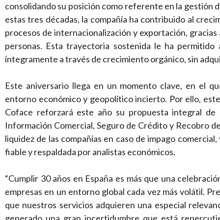
consolidando su posición como referente en la gestión de
estas tres décadas, la compañía ha contribuido al crec
procesos de internacionalización y exportación, gracias
personas. Esta trayectoria sostenida le ha permitid
íntegramente a través de crecimiento orgánico, sin adqui
Este aniversario llega en un momento clave, en el 
entorno económico y geopolítico incierto. Por ello, este
Coface reforzará este año su propuesta integral de 
Información Comercial, Seguro de Crédito y Recobro de
liquidez de las compañías en caso de impago comercial, y
fiable y respaldada por analistas económicos.
“Cumplir 30 años en España es más que una celebració
empresas en un entorno global cada vez más volátil. 
que nuestros servicios adquieren una especial relevanc
generado una gran incertidumbre que está repercuti