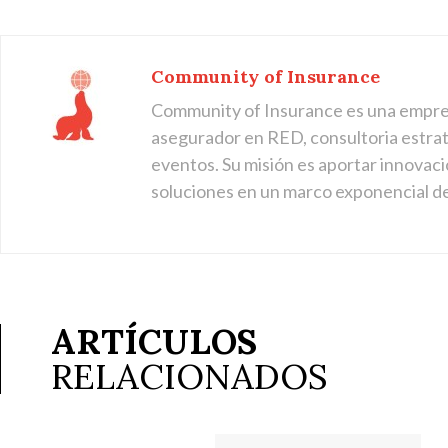
Community of Insurance
Community of Insurance es una empre
asegurador en RED, consultoria estraté
eventos. Su misión es aportar innovaci
soluciones en un marco exponencial d
ARTÍCULOS
RELACIONADOS