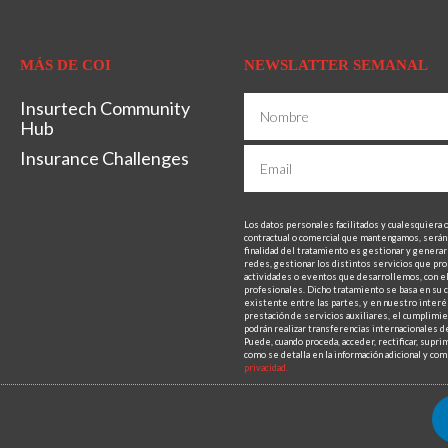
MÁS DE COI
NEWSLATTER SEMANAL
Insurtech Community
Hub
Insurance Challenges
Los datos personales facilitados y cualesquiera 
contractual o comercial que mantengamos, será
finalidad del tratamiento es gestionar y generar 
redes, gestionar los distintos servicios que pro
actividades o eventos que desarrollemos, con el 
profesionales. Dicho tratamiento se basa en su c
existente entre las partes, y en nuestro interés
prestación de servicios auxiliares, el cumplimien
podrán realizar transferencias internacionales de
Puede, cuando proceda, acceder, rectificar, supri
como se detalla en la información adicional y c
privacidad.