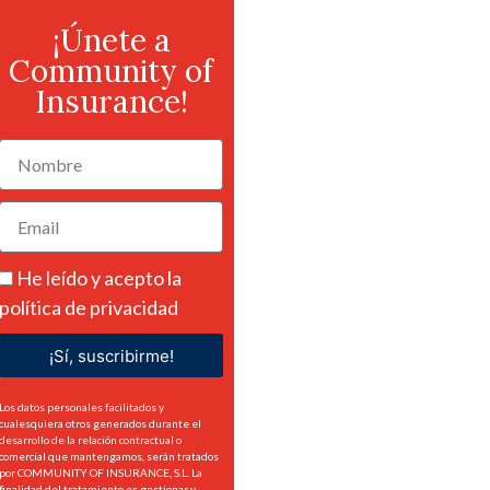
¡Únete a
Community of
Insurance!
He leído y acepto la
política de privacidad
¡Sí, suscribirme!
Los datos personales facilitados y
cualesquiera otros generados durante el
desarrollo de la relación contractual o
comercial que mantengamos, serán tratados
por COMMUNITY OF INSURANCE, S.L. La
finalidad del tratamiento es gestionar y