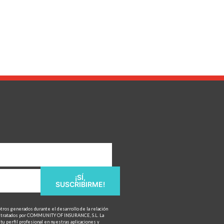
¡SÍ,
SUSCRIBIRME!
otros generados durante el desarrollo de la relación
n tratados por COMMUNITY OF INSURANCE, S.L. La
tu perfil profesional en nuestras aplicaciones y