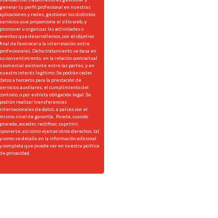
generar tu perfil profesional en nuestras
aplicaciones y redes, gestionar los distintos
servicios que proporciona el sitio web, y
promover u organizar las actividades o
eventos que desarrollemos, con el objetivo
final de favorecer a la interrelación entre
profesionales. Dicho tratamiento se basa en
su consentimiento, en la relación contractual
o comercial existente entre las partes, y en
nuestro interés legítimo. Se podrán ceder
datos a terceros para la prestación de
servicios auxiliares, el cumplimiento del
contrato, o por estricta obligación legal. Se
podrán realizar transferencias
internacionales de datos, a países con el
mismo nivel de garantía.. Puede, cuando
proceda, acceder, rectificar, suprimir,
oponerse, así como ejercer otros derechos, tal
y como se detalla en la información adicional
y completa que puede ver en nuestra
política
de privacidad.