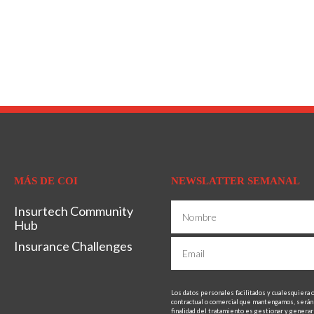
MÁS DE COI
NEWSLATTER SEMANAL
Insurtech Community
Hub
Insurance Challenges
Los datos personales facilitados y cualesquiera 
contractual o comercial que mantengamos, será
finalidad del tratamiento es gestionar y generar 