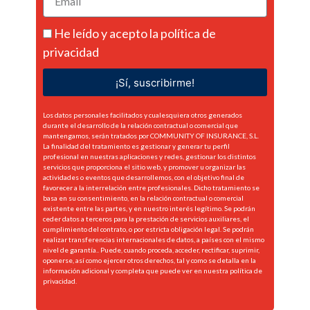
He leído y acepto la
política de
privacidad
¡Sí, suscribirme!
Los datos personales facilitados y cualesquiera otros generados
durante el desarrollo de la relación contractual o comercial que
mantengamos, serán tratados por COMMUNITY OF INSURANCE, S.L.
La finalidad del tratamiento es gestionar y generar tu perfil
profesional en nuestras aplicaciones y redes, gestionar los distintos
servicios que proporciona el sitio web, y promover u organizar las
actividades o eventos que desarrollemos, con el objetivo final de
favorecer a la interrelación entre profesionales. Dicho tratamiento se
basa en su consentimiento, en la relación contractual o comercial
existente entre las partes, y en nuestro interés legítimo. Se podrán
ceder datos a terceros para la prestación de servicios auxiliares, el
cumplimiento del contrato, o por estricta obligación legal. Se podrán
realizar transferencias internacionales de datos, a países con el mismo
nivel de garantía.. Puede, cuando proceda, acceder, rectificar, suprimir,
oponerse, así como ejercer otros derechos, tal y como se detalla en la
información adicional y completa que puede ver en nuestra
política de
privacidad.