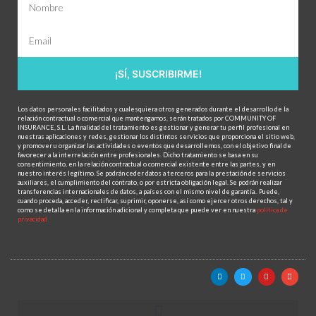
¡SÍ, SUSCRIBIRME!
Los datos personales facilitados y cualesquiera otros generados durante el desarrollo de la
relación contractual o comercial que mantengamos, serán tratados por COMMUNITY OF
INSURANCE, S.L. La finalidad del tratamiento es gestionar y generar tu perfil profesional en
nuestras aplicaciones y redes, gestionar los distintos servicios que proporciona el sitio web,
y promover u organizar las actividades o eventos que desarrollemos, con el objetivo final de
favorecer a la interrelación entre profesionales. Dicho tratamiento se basa en su
consentimiento, en la relación contractual o comercial existente entre las partes, y en
nuestro interés legítimo. Se podrán ceder datos a terceros para la prestación de servicios
auxiliares, el cumplimiento del contrato, o por estricta obligación legal. Se podrán realizar
transferencias internacionales de datos, a países con el mismo nivel de garantía.. Puede,
cuando proceda, acceder, rectificar, suprimir, oponerse, así como ejercer otros derechos, tal y
como se detalla en la información adicional y completa que puede ver en nuestra
política de
privacidad.