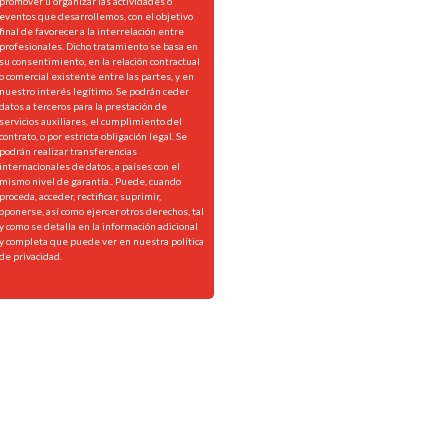
promover u organizar las actividades o
eventos que desarrollemos, con el objetivo
final de favorecer a la interrelación entre
profesionales. Dicho tratamiento se basa en
su consentimiento, en la relación contractual
o comercial existente entre las partes, y en
nuestro interés legítimo. Se podrán ceder
datos a terceros para la prestación de
servicios auxiliares, el cumplimiento del
contrato, o por estricta obligación legal. Se
podrán realizar transferencias
internacionales de datos, a países con el
mismo nivel de garantía.. Puede, cuando
proceda, acceder, rectificar, suprimir,
oponerse, así como ejercer otros derechos, tal
y como se detalla en la información adicional
y completa que puede ver en nuestra
política
de privacidad.