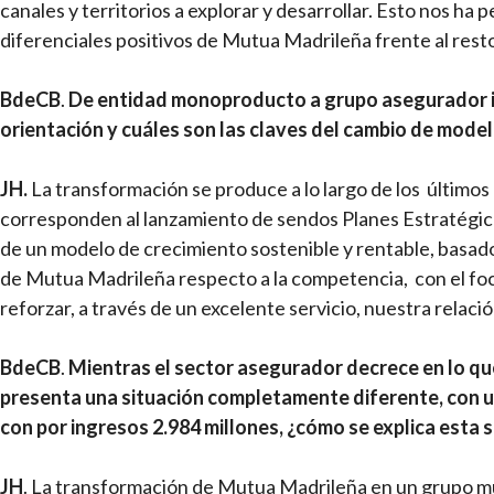
canales y territorios a explorar y desarrollar. Esto nos ha
diferenciales positivos de Mutua Madrileña frente al rest
BdeCB
.
De entidad monoproducto a grupo asegurador in
orientación y cuáles son las claves del cambio de mode
JH.
La transformación se produce a lo largo de los último
corresponden al lanzamiento de sendos Planes Estratégicos
de un modelo de crecimiento sostenible y rentable, basado
de Mutua Madrileña respecto a la competencia, con el fo
reforzar, a través de un excelente servicio, nuestra relación
BdeCB
.
Mientras el sector asegurador decrece en lo q
presenta una situación completamente diferente, con un
con por ingresos 2.984 millones, ¿cómo se explica esta 
JH
. La transformación de Mutua Madrileña en un grupo mu