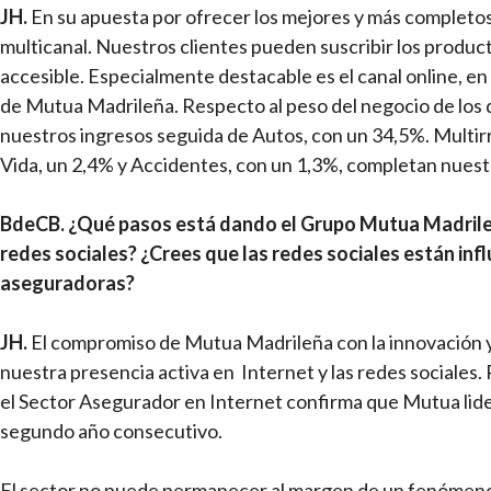
JH.
En su apuesta por ofrecer los mejores y más completos
multicanal. Nuestros clientes pueden suscribir los produc
accesible. Especialmente destacable es el canal online, en
de Mutua Madrileña. Respecto al peso del negocio de los 
nuestros ingresos seguida de Autos, con un 34,5%. Multirr
Vida, un 2,4% y Accidentes, con un 1,3%, completan nuest
BdeCB.
¿Qué pasos está dando el Grupo Mutua Madrileñ
redes sociales? ¿Crees que las redes sociales están inf
aseguradoras?
JH.
El compromiso de Mutua Madrileña con la innovación y
nuestra presencia activa en Internet y las redes sociales
el Sector Asegurador en Internet confirma que Mutua lide
segundo año consecutivo.
El sector no puede permanecer al margen de un fenómeno 