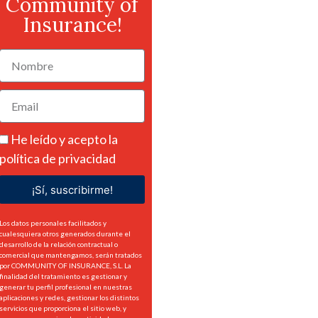
Community of
Insurance!
He leído y acepto la
política de privacidad
¡Sí, suscribirme!
Los datos personales facilitados y
cualesquiera otros generados durante el
desarrollo de la relación contractual o
comercial que mantengamos, serán tratados
por COMMUNITY OF INSURANCE, S.L. La
finalidad del tratamiento es gestionar y
generar tu perfil profesional en nuestras
aplicaciones y redes, gestionar los distintos
servicios que proporciona el sitio web, y