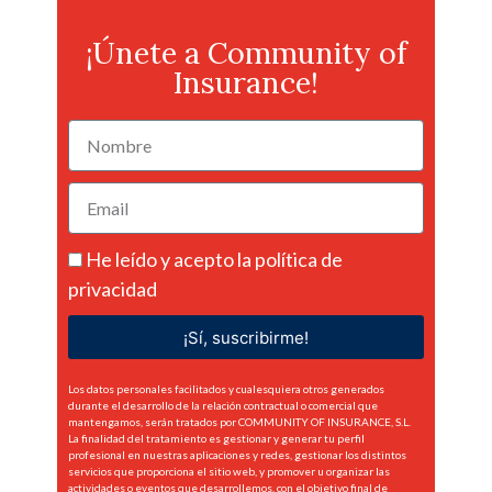
¡Únete a Community of
Insurance!
He leído y acepto la
política de
privacidad
¡Sí, suscribirme!
Los datos personales facilitados y cualesquiera otros generados
durante el desarrollo de la relación contractual o comercial que
mantengamos, serán tratados por COMMUNITY OF INSURANCE, S.L.
La finalidad del tratamiento es gestionar y generar tu perfil
profesional en nuestras aplicaciones y redes, gestionar los distintos
servicios que proporciona el sitio web, y promover u organizar las
actividades o eventos que desarrollemos, con el objetivo final de