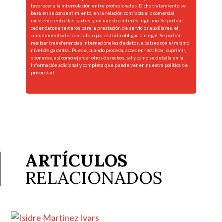
favorecer a la interrelación entre profesionales. Dicho tratamiento se
basa en su consentimiento, en la relación contractual o comercial
existente entre las partes, y en nuestro interés legítimo. Se podrán
ceder datos a terceros para la prestación de servicios auxiliares, el
cumplimiento del contrato, o por estricta obligación legal. Se podrán
realizar transferencias internacionales de datos, a países con el mismo
nivel de garantía.. Puede, cuando proceda, acceder, rectificar, suprimir,
oponerse, así como ejercer otros derechos, tal y como se detalla en la
información adicional y completa que puede ver en nuestra
política de
privacidad.
ARTÍCULOS
RELACIONADOS