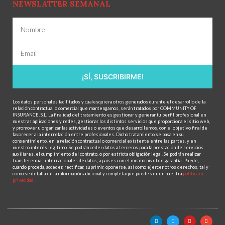
NEWSLATTER SEMANAL
¡SÍ, SUSCRIBIRME!
Los datos personales facilitados y cualesquiera otros generados durante el desarrollo de la
relación contractual o comercial que mantengamos, serán tratados por COMMUNITY OF
INSURANCE, S.L. La finalidad del tratamiento es gestionar y generar tu perfil profesional en
nuestras aplicaciones y redes, gestionar los distintos servicios que proporciona el sitio web,
y promover u organizar las actividades o eventos que desarrollemos, con el objetivo final de
favorecer a la interrelación entre profesionales. Dicho tratamiento se basa en su
consentimiento, en la relación contractual o comercial existente entre las partes, y en
nuestro interés legítimo. Se podrán ceder datos a terceros para la prestación de servicios
auxiliares, el cumplimiento del contrato, o por estricta obligación legal. Se podrán realizar
transferencias internacionales de datos, a países con el mismo nivel de garantía.. Puede,
cuando proceda, acceder, rectificar, suprimir, oponerse, así como ejercer otros derechos, tal y
como se detalla en la información adicional y completa que puede ver en nuestra
política de
privacidad.