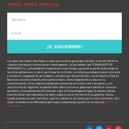
NEWSLATTER SEMANAL
¡SÍ, SUSCRIBIRME!
Los datos personales facilitados y cualesquiera otros generados durante el desarrollo de la
relación contractual o comercial que mantengamos, serán tratados por COMMUNITY OF
INSURANCE, S.L. La finalidad del tratamiento es gestionar y generar tu perfil profesional en
nuestras aplicaciones y redes, gestionar los distintos servicios que proporciona el sitio web,
y promover u organizar las actividades o eventos que desarrollemos, con el objetivo final de
favorecer a la interrelación entre profesionales. Dicho tratamiento se basa en su
consentimiento, en la relación contractual o comercial existente entre las partes, y en
nuestro interés legítimo. Se podrán ceder datos a terceros para la prestación de servicios
auxiliares, el cumplimiento del contrato, o por estricta obligación legal. Se podrán realizar
transferencias internacionales de datos, a países con el mismo nivel de garantía.. Puede,
cuando proceda, acceder, rectificar, suprimir, oponerse, así como ejercer otros derechos, tal y
como se detalla en la información adicional y completa que puede ver en nuestra
política de
privacidad.