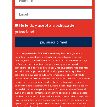
He leído y acepto la
política de
privacidad
¡Sí, suscribirme!
Los datos personales facilitados y cualesquiera otros generados
durante el desarrollo de la relación contractual o comercial que
mantengamos, serán tratados por COMMUNITY OF INSURANCE, S.L.
La finalidad del tratamiento es gestionar y generar tu perfil
profesional en nuestras aplicaciones y redes, gestionar los distintos
servicios que proporciona el sitio web, y promover u organizar las
actividades o eventos que desarrollemos, con el objetivo final de
favorecer a la interrelación entre profesionales. Dicho tratamiento se
basa en su consentimiento, en la relación contractual o comercial
existente entre las partes, y en nuestro interés legítimo. Se podrán
ceder datos a terceros para la prestación de servicios auxiliares, el
cumplimiento del contrato, o por estricta obligación legal. Se podrán
realizar transferencias internacionales de datos, a países con el mismo
nivel de garantía.. Puede, cuando proceda, acceder, rectificar, suprimir,
oponerse, así como ejercer otros derechos, tal y como se detalla en la