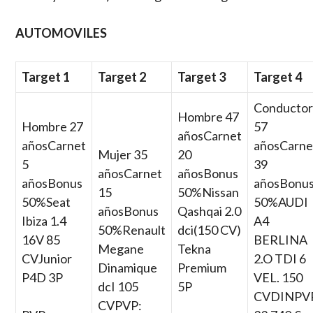
AUTOMOVILES
Target 1
Target 2
Target 3
Target 4
Conducto
Hombre 47
Hombre 27
57
añosCarnet
añosCarnet
añosCarne
Mujer 35
20
5
39
añosCarnet
añosBonus
añosBonus
añosBonu
15
50%Nissan
50%Seat
50%AUDI
añosBonus
Qashqai 2.0
Ibiza 1.4
A4
50%Renault
dci(150 CV)
16V 85
BERLINA
Megane
Tekna
CVJunior
2.O TDI 6
Dinamique
Premium
P4D 3P
VEL. 150
dcI 105
5P
CVDINPV
CVPVP: