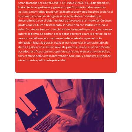
serán tratados por COMMUNITY OF INSURANCE, S.L. La finalidad del
tratamiento es gestionar y generar tu perfil profesional en nuestras
aplicaciones y redes, gestionar los distintos servicios que proporciona el
sitio web, y promover u organizar las actividades o eventos que
desarrollemos, con el objetivo final de favorecer a la interrelación entre
profesionales. Dicho tratamiento se basa en su consentimiento, en la
relación contractual o comercial existente entre las partes, y en nuestro
interés legítimo. Se podrán ceder datos a terceros para la prestación de
servicios auxiliares, el cumplimiento del contrato, o por estricta
obligación legal. Se podrán realizar transferencias internacionales de
datos, a países con el mismo nivel de garantía.. Puede, cuando proceda,
acceder, rectificar, suprimir, oponerse, así como ejercer otros derechos,
tal y como se detalla en la información adicional y completa que puede
ver en nuestra
política de privacidad.