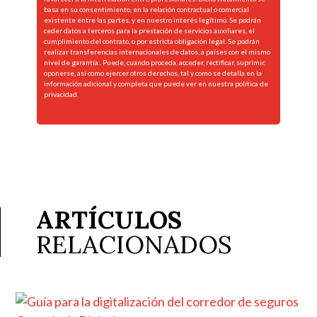
basa en su consentimiento, en la relación contractual o comercial
existente entre las partes, y en nuestro interés legítimo. Se podrán
ceder datos a terceros para la prestación de servicios auxiliares, el
cumplimiento del contrato, o por estricta obligación legal. Se podrán
realizar transferencias internacionales de datos, a países con el mismo
nivel de garantía.. Puede, cuando proceda, acceder, rectificar, suprimir,
oponerse, así como ejercer otros derechos, tal y como se detalla en la
información adicional y completa que puede ver en nuestra
política de
privacidad.
ARTÍCULOS
RELACIONADOS