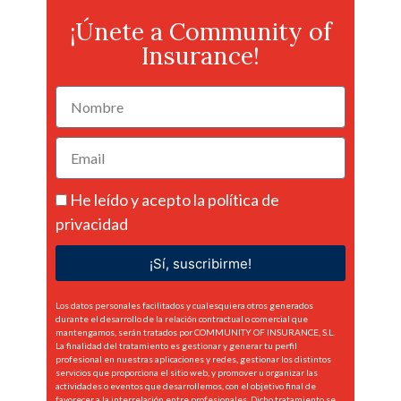
¡Únete a Community of
Insurance!
He leído y acepto la
política de
privacidad
¡Sí, suscribirme!
Los datos personales facilitados y cualesquiera otros generados
durante el desarrollo de la relación contractual o comercial que
mantengamos, serán tratados por COMMUNITY OF INSURANCE, S.L.
La finalidad del tratamiento es gestionar y generar tu perfil
profesional en nuestras aplicaciones y redes, gestionar los distintos
servicios que proporciona el sitio web, y promover u organizar las
actividades o eventos que desarrollemos, con el objetivo final de
favorecer a la interrelación entre profesionales. Dicho tratamiento se