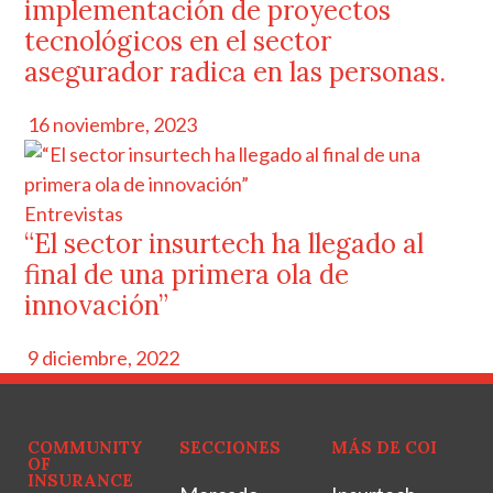
implementación de proyectos
tecnológicos en el sector
asegurador radica en las personas.
16 noviembre, 2023
Entrevistas
“El sector insurtech ha llegado al
final de una primera ola de
innovación”
9 diciembre, 2022
COMMUNITY
SECCIONES
MÁS DE COI
OF
INSURANCE