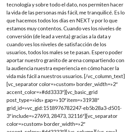
tecnología y sobre todo el dato, nos permiten hacer
la vida de las personas más fácil, me tranquilicé. Es lo
que hacemos todos los días en NEXT y por lo que
estamos muy contentos. Cuando ves los niveles de
conversión (de lead a venta) gracias a la data y
cuando ves los niveles de satisfacción de los
usuarios, todos los males se te pasan. Espero poder
aportar nuestro granito de arena compartiendo con
la audiencia nuestra experiencia en cómo hacer la
vida más fácil a nuestros usuarios.
[/vc_column_text]
[vc_separator color=»custom» border_width=»2″
accent_color=»#dd3333″][vc_basic_grid
post_type=»ids» gap=»10″ item=»31938″
grid_id=»vc_gid:1518976782247-eb5b28a3-d501-
3″ include=»27693, 28473, 32116″][vc_separator
color=»custom» border_width=»2″
accent_color=»#dd3333″][/vc_column][/vc_row]