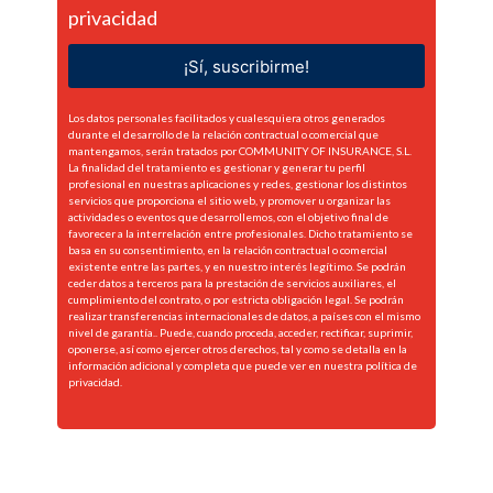
privacidad
¡Sí, suscribirme!
Los datos personales facilitados y cualesquiera otros generados
durante el desarrollo de la relación contractual o comercial que
mantengamos, serán tratados por COMMUNITY OF INSURANCE, S.L.
La finalidad del tratamiento es gestionar y generar tu perfil
profesional en nuestras aplicaciones y redes, gestionar los distintos
servicios que proporciona el sitio web, y promover u organizar las
actividades o eventos que desarrollemos, con el objetivo final de
favorecer a la interrelación entre profesionales. Dicho tratamiento se
basa en su consentimiento, en la relación contractual o comercial
existente entre las partes, y en nuestro interés legítimo. Se podrán
ceder datos a terceros para la prestación de servicios auxiliares, el
cumplimiento del contrato, o por estricta obligación legal. Se podrán
realizar transferencias internacionales de datos, a países con el mismo
nivel de garantía.. Puede, cuando proceda, acceder, rectificar, suprimir,
oponerse, así como ejercer otros derechos, tal y como se detalla en la
información adicional y completa que puede ver en nuestra
política de
privacidad.