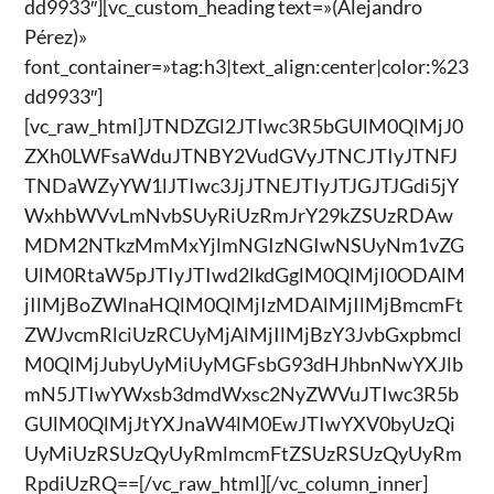
dd9933″][vc_custom_heading text=»(Alejandro
Pérez)»
font_container=»tag:h3|text_align:center|color:%23
dd9933″]
[vc_raw_html]JTNDZGl2JTIwc3R5bGUlM0QlMjJ0
ZXh0LWFsaWduJTNBY2VudGVyJTNCJTIyJTNFJ
TNDaWZyYW1lJTIwc3JjJTNEJTIyJTJGJTJGdi5jY
WxhbWVvLmNvbSUyRiUzRmJrY29kZSUzRDAw
MDM2NTkzMmMxYjlmNGIzNGIwNSUyNm1vZG
UlM0RtaW5pJTIyJTIwd2lkdGglM0QlMjI0ODAlM
jIlMjBoZWlnaHQlM0QlMjIzMDAlMjIlMjBmcmFt
ZWJvcmRlciUzRCUyMjAlMjIlMjBzY3JvbGxpbmcl
M0QlMjJubyUyMiUyMGFsbG93dHJhbnNwYXJlb
mN5JTIwYWxsb3dmdWxsc2NyZWVuJTIwc3R5b
GUlM0QlMjJtYXJnaW4lM0EwJTIwYXV0byUzQi
UyMiUzRSUzQyUyRmlmcmFtZSUzRSUzQyUyRm
RpdiUzRQ==[/vc_raw_html][/vc_column_inner]