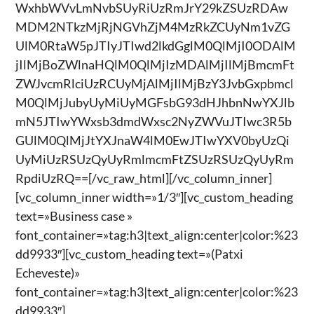
WxhbWVvLmNvbSUyRiUzRmJrY29kZSUzRDAw
MDM2NTkzMjRjNGVhZjM4MzRkZCUyNm1vZG
UlM0RtaW5pJTIyJTIwd2lkdGglM0QlMjI0ODAlM
jIlMjBoZWlnaHQlM0QlMjIzMDAlMjIlMjBmcmFt
ZWJvcmRlciUzRCUyMjAlMjIlMjBzY3JvbGxpbmcl
M0QlMjJubyUyMiUyMGFsbG93dHJhbnNwYXJlb
mN5JTIwYWxsb3dmdWxsc2NyZWVuJTIwc3R5b
GUlM0QlMjJtYXJnaW4lM0EwJTIwYXV0byUzQi
UyMiUzRSUzQyUyRmlmcmFtZSUzRSUzQyUyRm
RpdiUzRQ==[/vc_raw_html][/vc_column_inner]
[vc_column_inner width=»1/3″][vc_custom_heading
text=»Business case »
font_container=»tag:h3|text_align:center|color:%23
dd9933″][vc_custom_heading text=»(Patxi
Echeveste)»
font_container=»tag:h3|text_align:center|color:%23
dd9933″]