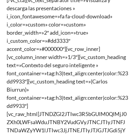
[/vc_cta][vc_text_separator title=»Visualiza y
descarga las presentaciones »
i_icon_fontawesome=»fa fa-cloud-download»
i_color=»custom» color=»custom»
border_width=»2″ add_icon=»true»
i_custom_color=»#dd3333″
accent_color=»#000000″][vc_row_inner]
[vc_column_inner width=»1/3″][vc_custom_heading
text=»Contexto del seguro inteligente »
font_container=»tag:h3|text_align:center|color:%23
dd9933″][vc_custom_heading text=»(Carlos
Biurrun)»
font_container=»tag:h3|text_align:center|color:%23
dd9933″]
[vc_raw_html]JTNDZGl2JTIwc3R5bGUlM0QlMjJ0
ZXh0LWFsaWduJTNBY2VudGVyJTNCJTIyJTNFJ
TNDaWZyYW1lJTIwc3JjJTNEJTIyJTJGJTJGdi5jY