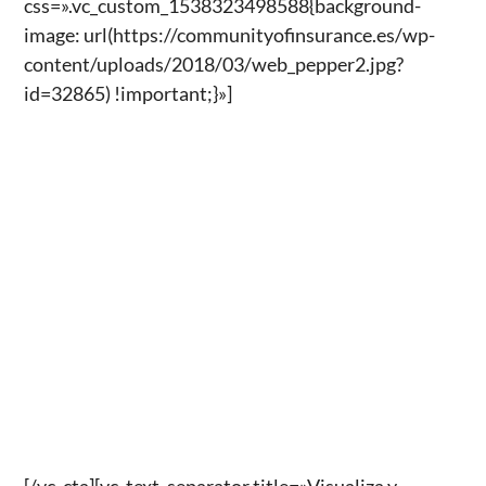
css=».vc_custom_1538323498588{background-
image: url(https://communityofinsurance.es/wp-
content/uploads/2018/03/web_pepper2.jpg?
id=32865) !important;}»]
«Si al principio de los años 90 del siglo pasado se
produjo un cambio en el modelo de distribución de
los seguros de hogar y comercio por la introducción
del concepto asistencial en los siniestros, nos
podemos preguntar si la transformación tecnológica y
en concreto si la tecnología de Internet de las cosas
puede influir en el cambio de paradigma de la gestión
y distribución de estos productos». (Carlos Biurrun)