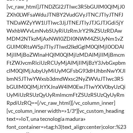
[vc_raw_html]JTNDZGl2JTIwc3R5bGUlM0QlMjJ0
ZXh0LWFsaWduJTNBY2VudGVyJTNCJTIyJTNFJ
TNDaWZyYW1lJTIwc3JjJTNEJTIyJTJGJTJGdi5jY
WxhbWVvLmNvbSUyRiUzRmJrY29kZSUzRDAw
MDM2NTkzMjAxNWI0ZDI0NWM4ZSUyNm1vZ
GUlM0RtaW5pJTIyJTIwd2lkdGglM0QlMjI0ODAl
MjIlMjBoZWlnaHQlM0QlMjIzMDAlMjIlMjBmcm
FtZWJvcmRlciUzRCUyMjAlMjIlMjBzY3JvbGxpbm
clM0QlMjJubyUyMiUyMGFsbG93dHJhbnNwYXJl
bmN5JTIwYWxsb3dmdWxsc2NyZWVuJTIwc3R5
bGUlM0QlMjJtYXJnaW4lM0EwJTIwYXV0byUzQi
UyMiUzRSUzQyUyRmlmcmFtZSUzRSUzQyUyRm
RpdiUzRQ==[/vc_raw_html][/vc_column_inner]
[vc_column_inner width=»1/3″][vc_custom_heading
text=»IoT, una tecnología madura»
font_container=»tag:h3|text_align:center|color:%23