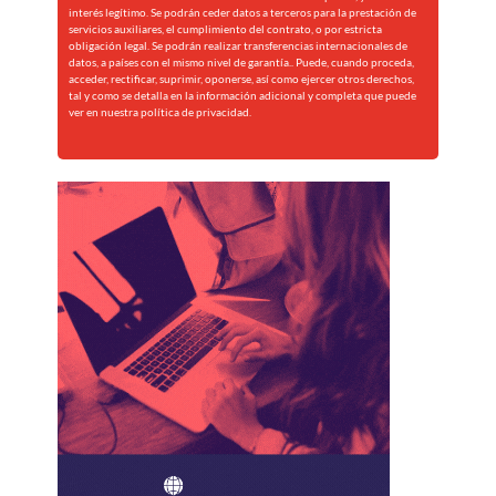
interés legítimo. Se podrán ceder datos a terceros para la prestación de
servicios auxiliares, el cumplimiento del contrato, o por estricta
obligación legal. Se podrán realizar transferencias internacionales de
datos, a países con el mismo nivel de garantía.. Puede, cuando proceda,
acceder, rectificar, suprimir, oponerse, así como ejercer otros derechos,
tal y como se detalla en la información adicional y completa que puede
ver en nuestra
política de privacidad.