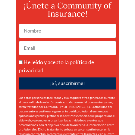
¡Únete a Community of
Insurance!
He leído y acepto la
política de
privacidad
¡Sí, suscribirme!
Los datos personales facilitados y cualesquiera otros generados durante
el desarrollo de la relación contractual o comercial que mantengamos,
serán tratados por COMMUNITY OF INSURANCE, S.L. La finalidad del
tratamiento es gestionar y generar tu perfil profesional en nuestras
aplicaciones y redes, gestionar los distintos servicios que proporciona el
sitio web, y promover u organizar las actividades o eventos que
desarrollemos, con el objetivo final de favorecer a la interrelación entre
profesionales. Dicho tratamiento se basa en su consentimiento, en la
relación contractual o comercial existente entre las partes, y en nuestro