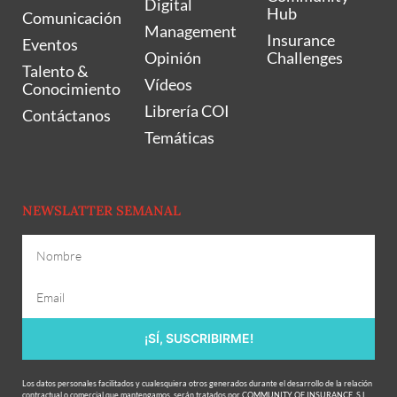
Digital
Hub
Comunicación
Management
Insurance
Eventos
Opinión
Challenges
Talento &
Vídeos
Conocimiento
Librería COI
Contáctanos
Temáticas
NEWSLATTER SEMANAL
¡SÍ, SUSCRIBIRME!
Los datos personales facilitados y cualesquiera otros generados durante el desarrollo de la relación
contractual o comercial que mantengamos, serán tratados por COMMUNITY OF INSURANCE, S.L.