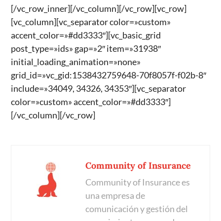
[/vc_row_inner][/vc_column][/vc_row][vc_row]
[vc_column][vc_separator color=»custom»
accent_color=»#dd3333″][vc_basic_grid
post_type=»ids» gap=»2″ item=»31938″
initial_loading_animation=»none»
grid_id=»vc_gid:1538432759648-70f8057f-f02b-8″
include=»34049, 34326, 34353″][vc_separator
color=»custom» accent_color=»#dd3333″]
[/vc_column][/vc_row]
Community of Insurance
Community of Insurance es
una empresa de
comunicación y gestión del