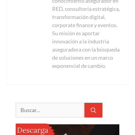
conocimiento asegurador en
RED, consultoria estratégica,
transformación digital,
corporate finance y eventos.
Su misión es aportar
innovación a la industria
aseguradora con la búsqueda
de soluciones en un marco
exponencial de cambio.