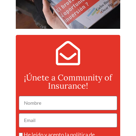
¡Únete a Community of
Insurance!
He leído y acepto la
política de