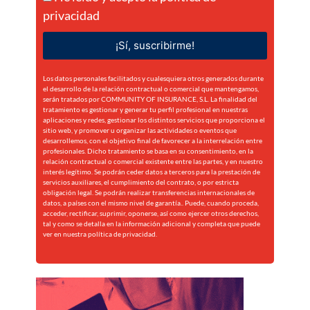
privacidad
¡Sí, suscribirme!
Los datos personales facilitados y cualesquiera otros generados durante
el desarrollo de la relación contractual o comercial que mantengamos,
serán tratados por COMMUNITY OF INSURANCE, S.L. La finalidad del
tratamiento es gestionar y generar tu perfil profesional en nuestras
aplicaciones y redes, gestionar los distintos servicios que proporciona el
sitio web, y promover u organizar las actividades o eventos que
desarrollemos, con el objetivo final de favorecer a la interrelación entre
profesionales. Dicho tratamiento se basa en su consentimiento, en la
relación contractual o comercial existente entre las partes, y en nuestro
interés legítimo. Se podrán ceder datos a terceros para la prestación de
servicios auxiliares, el cumplimiento del contrato, o por estricta
obligación legal. Se podrán realizar transferencias internacionales de
datos, a países con el mismo nivel de garantía.. Puede, cuando proceda,
acceder, rectificar, suprimir, oponerse, así como ejercer otros derechos,
tal y como se detalla en la información adicional y completa que puede
ver en nuestra
política de privacidad.