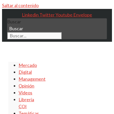
Saltar al contenido
Linkedin
Twitter
Youtube
Envelope
Buscar
Buscar
Mercado
Digital
Management
Opinión
Vídeos
Librería
COI
Temáticas